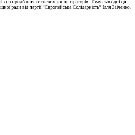
тів на придбання кисневих концентраторів. Тому сьогодні ця
ої ради від партії “Європейська Солідарність” Ілля Заіченко.