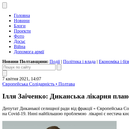
Головна
Новини
Блоги
Проекти
Фото
Досьє
Війна
Допомога армії
Новини Полтавщини:
Події
|
Політика і влада
|
Економіка і біз
7 квітня 2021, 14:07
Європейська Солідарність • Полтава
Ілля Заіченко: Диканська лікарня план
Депутат Диканької селищної ради від фракції « Європейська Со
на Covid-19. Нині найбільшою проблемою лікарні є нестача кис