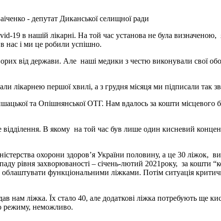
Заіченко - депутат Диканської селищної ради
d-19 в нашій лікарні. На той час установа не була визначеною, 
 в нас і ми це робили успішно.
ворих від держави. Але наші медики з честю виконували свої обо
ли лікарнею першої хвилі, а з грудня місяця ми підписали так з
ишацької та Опішнянської ОТГ. Нам вдалось за кошти місцевого 
йне відділення. В якому на той час був лише один кисневий конце
ністерства охорони здоров’я України половину, а це 30 ліжок, ви
спаду рівня захворюваності – січень-лютий 2021року, за кошти “
а облаштувати функціональними ліжками. Потім ситуація критичн
дав нам ліжка. Їх стало 40, але додаткові ліжка потребують ще 
о режиму, неможливо.