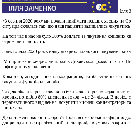
Ілля 
«З серпня 2020 року ми почали приймати перших хворих на Covi
ситуація склалась так, що наші пацієнти залишались лікуватись
На той час в нас не було 300% доплати за лікування ковідних х
отримали ці доплати.
З листопада 2020 року, нашу лікарню планового лікування визна
Ми приймали хворих не тільки з Диканської громади , а і з Ш
інфекційному відділенні.
Крім того, ми одні з небагатьох районів, які зберегли інфекці
закупили функціональні ліжка.
Так, як лікарня розрахована на 60 ліжок, за розпорядженням мі
хворих, потрібно 80% кисневих точок – це 24 ліжка. В період 
терапевтичного відділення, докупити кисневі концентратори т
вистачало.
Департамент охорони здоров’я Полтавської області офіційно до
допроводити централізований киснепровід, в умовах закритог