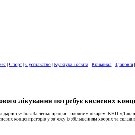
нес
|
Спорт
|
Суспільство
|
Культура і освіта
|
Кримінал
|
Здоров’я
ового лікування потребує кисневих конц
лідарнсть» Ілля Заіченко працює головним лікарем КНП «Дикансь
невих концентраторів у зв’язку із збільшенням хворих та склад