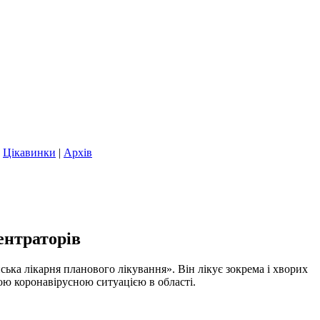
|
Цікавинки
|
Архів
ентраторів
ка лікарня планового лікування». Він лікує зокрема і хворих
ною коронавірусною ситуацією в області.