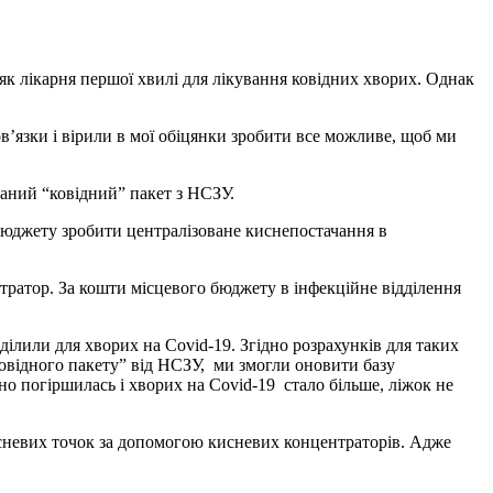
як лікарня першої хвилі для лікування ковідних хворих. Однак
в’язки і вірили в мої обіцянки зробити все можливе, щоб ми
ваний “ковідний” пакет з НСЗУ.
бюджету зробити централізоване киснепостачання в
нтратор. За кошти місцевого бюджету в інфекційне відділення
ділили для хворих на Covid-19. Згідно розрахунків для таких
ковідного пакету” від НСЗУ, ми змогли оновити базу
о погіршилась і хворих на Covid-19 стало більше, ліжок не
кисневих точок за допомогою кисневих концентраторів. Адже