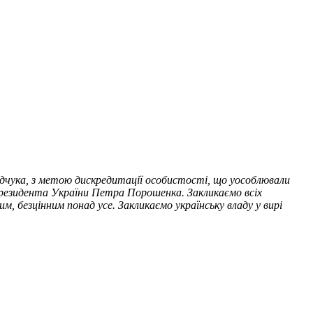
дчука, з метою дискредитації особистості, що уособлювали
го президента України Петра Порошенка.
Закликаємо всіх
м, безцінним понад усе. Закликаємо українську владу у вирі