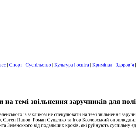
нес
|
Спорт
|
Суспільство
|
Культура і освіта
|
Кримінал
|
Здоров’я
 на темі звільнення заручників для пол
ленського із закликом не спекулювати на темі звільнення заручн
Євген Панов, Роман Сущенко та Ігор Козловський оприлюднили з
нта Зеленського від подальших кроків, які руйнують суспільну єд