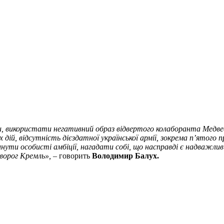
, використати негативний образ відвертого колаборанта Медве
х дій, відсутність дієздатної української армії, зокрема п’ято
инути особисті амбіції, нагадати собі, що насправді є надважливи
 ворог Кремль»,
– говорить
Володимир Балух.