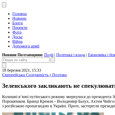
Головна
Новини
Блоги
Проекти
Фото
Досьє
Війна
Допомога армії
Новини Полтавщини:
Події
|
Політика і влада
|
Економіка і біз
18 березня 2021, 15:33
Європейська Солідарність • Полтава
Зеленського закликають не спекулювати
Колишні в’язні путінського режиму звернулися до президента Зе
Порошенком. Бранці Кремля – Володимир Балух, Ахтем Чийгоз, 
з російською пропагандою в Україні. Проте, застерегли президе