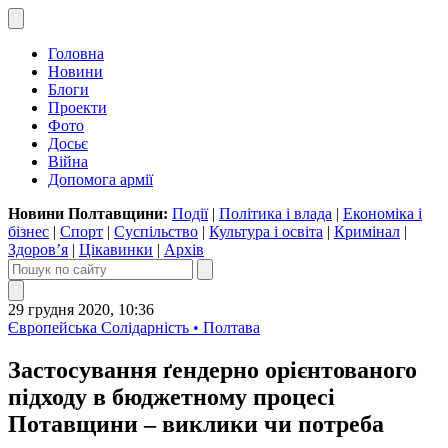
Головна
Новини
Блоги
Проекти
Фото
Досьє
Війна
Допомога армії
Новини Полтавщини:
Події
|
Політика і влада
|
Економіка і
бізнес
|
Спорт
|
Суспільство
|
Культура і освіта
|
Кримінал
|
Здоров’я
|
Цікавинки
|
Архів
29 грудня 2020, 10:36
Європейська Солідарність • Полтава
Застосування ґендерно орієнтованого
підходу в бюджетному процесі
Потавщини – виклики чи потреба