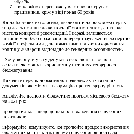
68,6 %.
частка жінок переважає у всіх вікових групах
працівників, крім у віці понад 60 років.
Яніна Барибіна наголосила, що аналітична робота експертів
зводилась не лише до контсатації статистичних даних, але і
містила конкретні рекомендації. І наразі, залишається
питанням чи було враховано попередні зауваження експертної
комісії профільними департаментами під час використання
коштів у 2020 році відповідно до гендерних особливостей.
"Хочу звернути увагу депутатів всіх рівнів на основні
аспекти, які стануть корисними у питаннях гендерного
бюджетування.
Вивчайте перелік нормативно-правових актів та інших
документів, які містять інформацію про генедерну рівність.
Аналізуйте паспорти бюджетних програм місцевого бюджету
на 2021 рік;
проводьте аналіз щодо доцільності включення генедерних
показників;
інформуйте, комунікуйте, контролюйте процес використання
бюджетних коштів крізь призму генедерної рівності для