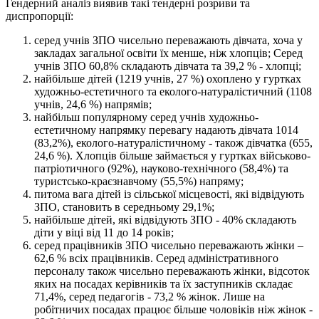
Гендерний аналіз виявив такі тендерні розриви та
диспропорції:
серед учнів ЗПО чисельно переважають дівчата, хоча у
закладах загальної освіти їх менше, ніж хлопців; Серед
учнів ЗПО 60,8% складають дівчата та 39,2 % - хлопці;
найбільше дітей (1219 учнів, 27 %) охоплено у гуртках
художньо-естетичного та еколого-натуралістичний (1108
учнів, 24,6 %) напрямів;
найбільш популярному серед учнів художньо-
естетичному напрямку перевагу надають дівчата 1014
(83,2%), еколого-натуралістичному - також дівчатка (655,
24,6 %). Хлопців більше займається у гуртках військово-
патріотичного (92%), науково-технічного (58,4%) та
туристсько-краєзнавчому (55,5%) напряму;
питома вага дітей із сільської місцевості, які відвідують
ЗПО, становить в середньому 29,1%;
найбільше дітей, які відвідують ЗПО - 40% складають
діти у віці від 11 до 14 років;
серед працівників ЗПО чисельно переважають жінки –
62,6 % всіх працівників. Серед адміністративного
персоналу також чисельно переважають жінки, відсоток
яких на посадах керівників та їх заступників складає
71,4%, серед педагогів - 73,2 % жінок. Лише на
робітничих посадах працює більше чоловіків ніж жінок -