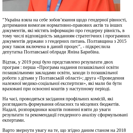
"Україна взяла на себе зобов’язання щодо гендерної рівності,
дотримання вимогам нормативно-правових актів та інших
документів, які містять інформацію про гендерну рівність, в
тому числі відповідність завданням стратегічних і програмних
документів держави з гендерних питань. Полтавщина з 2015
року також включена в даний процес", - підкреслила
депутатка Полтавської облради Яніна Барибіна.
Відтак, у 2019 році було представлено результати двох
програм : перша «Програма надання позашкільної освіти
позашкільними закладами освіти, заходи із позашкільної
роботи з дітьми у Полтавській області»; друга «Проведення
належної медико-соціальної експертизи», які мали би бути
враховані при освоєнні коштів у наступному періоді.
На часі, проводяться засідання профільних комісій, які
розглядають формування обласних та місцевих бюджетів.
Надалі, розпорядники коштів повинні взяти до уваги
результати та рекомендації гендерного аналізу сформульовані
екпертами.
Варто звернути увагу на те, що згідно даним станом на 2018