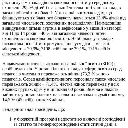
рік послугами закладів позашкільної освіти у середньому
охоплено 29,2% дітей із загальної чисельності учнів закладів
загальної освіти в області. У позашкільних закладах, що
фінансуються з обласного бюджету навчаються 13,4% дітей від
загальної чисельності охоплених позашкіллям. Наймасовіше
відвідування дітьми гуртків в зафіксовано у віковій категорії
від 11 до 14 років – 40 % від загальної кількості дітей
охоплених позашкільною освітою. Найбільше у закладах
позашкільної освіти отримують послугу діти із міської
місцевості – 70,9%, 3198 осіб і лише 29,1%, 1315 осіб із
сільської місцевості.
Надавачами послуг є заклади позашкільної освіти (ЗПО) в
особі педагогів. У позашкільних закладах сфери освіти серед
педагогів чисельно переважають жінки (73,2 % жінок-
педагогів. Серед адміністративного персоналу також чисельно
переважають жінки – 71,4%. Частка жінок переважає у всіх
вікових групах, крім у віці понад 60 років. Значна кількість
зайнятих у позашкільних навчальних закладах є сумісниками,
14,5 % (45 осіб), з них 33 жінки.
Гендерний аналіз засвідчив, що:
у бюджетній програмі недостатньо включені розподілені
за статтю та гендернорозподілені статистичні дані, в