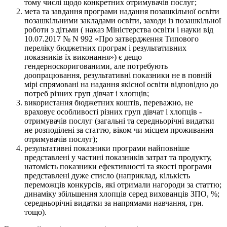
тому числі щодо конкретних отримувачів послуг;
мета та завдання програми надання позашкільної освіти
позашкільними закладами освіти, заходи із позашкільної
роботи з дітьми ( наказ Міністерства освіти і науки від
10.07.2017 № N 992 «Про затвердження Типового
переліку бюджетних програм і результативних
показників їх виконання») є дещо
гендерноскоригованими, але потребують
доопрацювання, результативні показники не в повній
мірі спрямовані на надання якісної освіти відповідно до
потреб різних груп дівчат і хлопців;
використання бюджетних коштів, переважно, не
враховує особливості різних груп дівчат і хлопців -
отримувачів послуг (загальні та середньорічні видатки
не розподілені за статтю, віком чи місцем проживання
отримувачів послуг);
результативні показники програми найповніше
представлені у частині показників затрат та продукту,
натомість показники ефективності та якості програми
представлені дуже стисло (наприклад, кількість
переможців конкурсів, які отримали нагороди за статтю;
динаміку збільшення хлопців серед вихованців ЗПО, %;
середньорічні видатки за напрямами навчання, грн.
тощо).