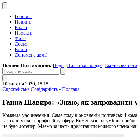
Головна
Новини
Блоги
Проекти
Фото
Досьє
Війна
Допомога армії
Новини Полтавщини:
Події
|
Політика і влада
|
Економіка і біз
10 жовтня 2020, 18:18
Європейська Солідарність • Полтава
Ганна Шавиро: «Знаю, як запровадити у
Команда має значення! Саме тому в оновленій полтавській команд
закохані у свою професійну сферу. Кожен має розуміння проблем
це було дотепер. Маємо за честь представити кожного члена н