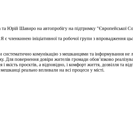
 та Юрій Шавиро на автопробігу на підтримку "Європейської Со
. Я є членкинею ініціативної та робочої групи з впровадження 
 систематично комунікацію з мешканцями та інформування не лише
піху. Для повернення довіри жителів громади обов’язково реалізув
і якість проєктів, а відповідно, і комфорт життя, дозвілля та в
а мешканці реально впливали на всі процеси у місті.