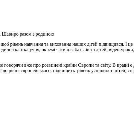
 Шавиро разом з родиною
, щоб рівень навчання та виховання наших дітей підвищився. І ц
ична картка учня, окремі чати для батьків та дітей, відео-уроки,
не говорячи вже про розвинені країни Європи та світу. В країні 
 її до рівня європейського, підвищить рівень успішності дітей, 