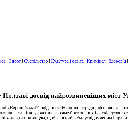
нес
|
Спорт
|
Суспільство
|
Культура і освіта
|
Кримінал
|
Здоров’я
 Полтаві досвід найрозвиненіших міст У
і «Європейської Солідарності» - лише порядні, дієві люди. Грома
атики – та чітке уявлення, як
саме його знання і досвід дозволя
ашої команди полтавцям, щоб ваш вибір був усвідомленим і прав