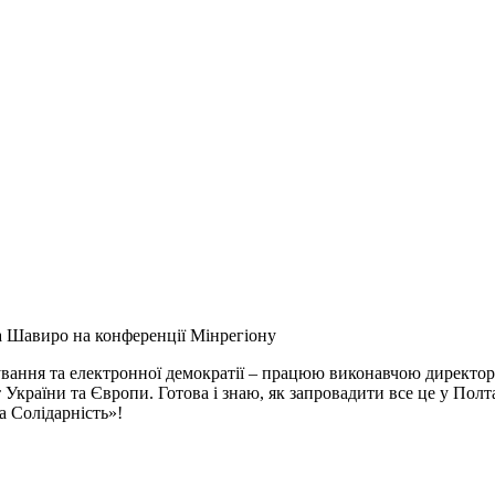
 Шавиро на конференції Мінрегіону
ування та електронної демократії – працюю виконавчою директор
України та Європи. Готова і знаю, як запровадити все це у Полта
а Солідарність»!