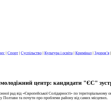
нес
|
Спорт
|
Суспільство
|
Культура і освіта
|
Кримінал
|
Здоров’я
молодіжний центр: кандидати "ЄС" зуст
йонної рад від «Європейської Солідарності» по територіальному 
тку Полтави та почути про проблеми району від самих місцевих.