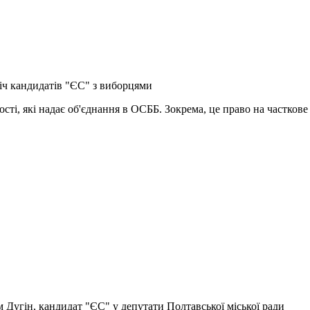
іч кандидатів "ЄС" з виборцями
ті, які надає об'єднання в ОСББ. Зокрема, це право на часткове
 Дугін, кандидат "ЄС" у депутати Полтавської міської ради