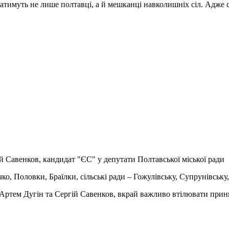
ратимуть не лише полтавці, а й мешканці навколишніх сіл. Адже 
й Савенков, кандидат "ЄС" у депутати Полтавської міської ради
, Половки, Браїлки, сільські ради – Гожулівську, Супрунівську, 
и Артем Дугін та Сергій Савенков, вкрай важливо втілювати прин