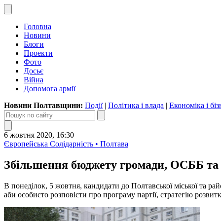
Головна
Новини
Блоги
Проекти
Фото
Досьє
Війна
Допомога армії
Новини Полтавщини:
Події
|
Політика і влада
|
Економіка і біз
6 жовтня 2020, 16:30
Європейська Солідарність • Полтава
Збільшення бюджету громади, ОСББ та 
В понеділок, 5 жовтня, кандидати до Полтавської міської та ра
аби особисто розповісти про програму партії, стратегію розви