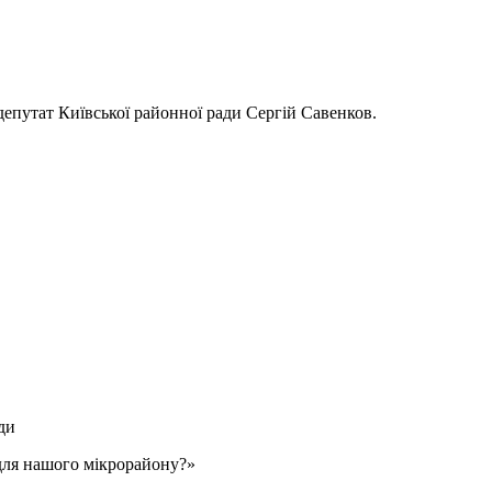
депутат Київської районної ради Сергій Савенков.
ди
 для нашого мікрорайону?»