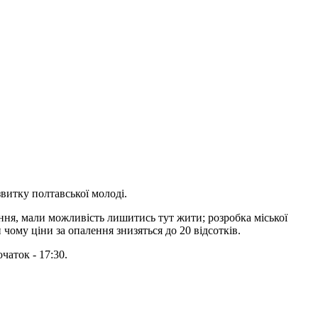
звитку полтавської молоді.
ння, мали можливість лишитись тут жити; розробка міської
чому ціни за опалення знизяться до 20 відсотків.
чаток - 17:30.