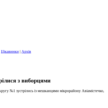
|
Цікавинки
|
Архів
рілися з виборцями
округу №1 зустрілись із мешканцями мікрорайону Авіамістечко,