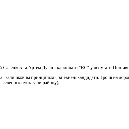
й Савенков та Артем Дугін - кандидати "ЄС" у депутати Полтавсь
ь за «залишковим принципом», впевнені кандидати. Гроші на доро
 населеного пункту чи району).