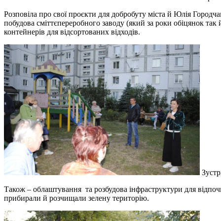
Розповіла про свої проєкти для добробуту міста й Юлія Городчані
побудова сміттєпереробного заводу (який за роки обіцянок так 
контейнерів для відсортованих відходів.
Зустр
Також – облаштування та розбудова інфраструктури для відпоч
прибирали й розчищали зелену територію.