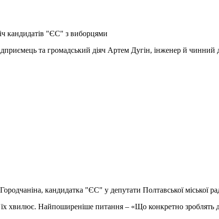
іч кандидатів "ЄС" з виборцями
ідприємець та громадський діяч Артем Дугін, інженер й чинний 
Городчаніна, кандидатка "ЄС" у депутати Полтавської міської ра
 що їх хвилює. Найпоширеніше питання – «Що конкретно зроблять