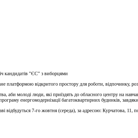
іч кандидатів "ЄС" з виборцями
ане платформою відкритого простору для роботи, відпочинку, ро
а, аби молоді люди, які приїздять до обласного центру на навча
програму енергомодернізації багатоквартирних будинків, завдяки 
 відбудуться 7-го жовтня (середа), за адресою: Курчатова, 11, по