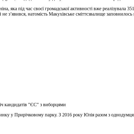
на, яка під час своєї громадської активності вже реалізувала 351
й не з’явився, натомість Макухівське сміттєзвалище заповнилось 
іч кандидатів "ЄС" з виборцями
инку у Прирічковому парку. З 2016 року Юлія разом з однодумця