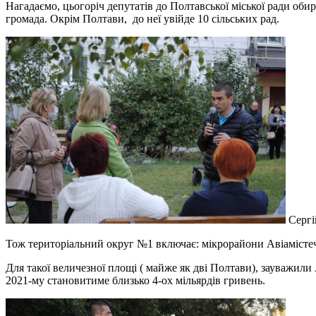
Нагадаємо, цьогоріч депутатів до Полтавської міської ради оби
громада. Окрім Полтави, до неї увійде 10 сільських рад.
Сергі
Тож територіальний округ №1 включає: мікрорайони Авіамістечко
Для такої величезної площі ( майже як дві Полтави), зауважил
2021-му становитиме близько 4-ох мільярдів гривень.