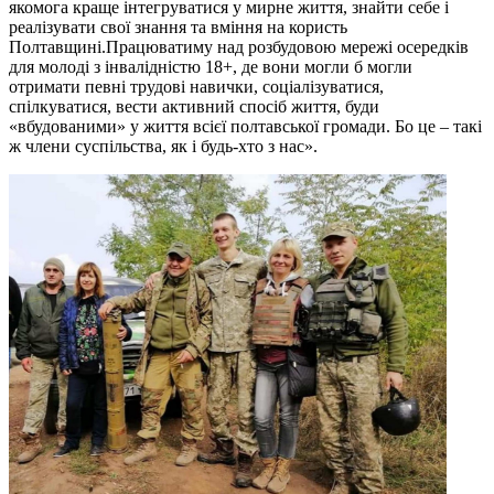
якомога краще інтегруватися у мирне життя, знайти себе і
реалізувати свої знання та вміння на користь
Полтавщині.Працюватиму над розбудовою мережі осередків
для молоді з інвалідністю 18+, де вони могли б могли
отримати певні трудові навички, соціалізуватися,
спілкуватися, вести активний спосіб життя, буди
«вбудованими» у життя всієї полтавської громади. Бо це – такі
ж члени суспільства, як і будь-хто з нас».