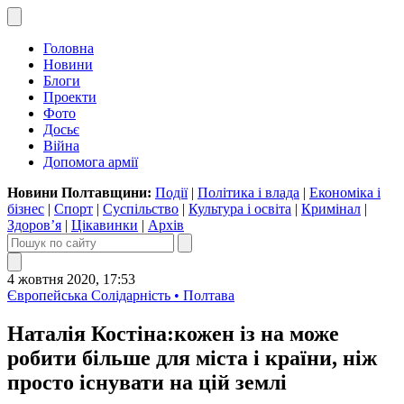
Головна
Новини
Блоги
Проекти
Фото
Досьє
Війна
Допомога армії
Новини Полтавщини:
Події
|
Політика і влада
|
Економіка і
бізнес
|
Спорт
|
Суспільство
|
Культура і освіта
|
Кримінал
|
Здоров’я
|
Цікавинки
|
Архів
4 жовтня 2020, 17:53
Європейська Солідарність • Полтава
Наталія Костіна:кожен із на може
робити більше для міста і країни, ніж
просто існувати на цій землі