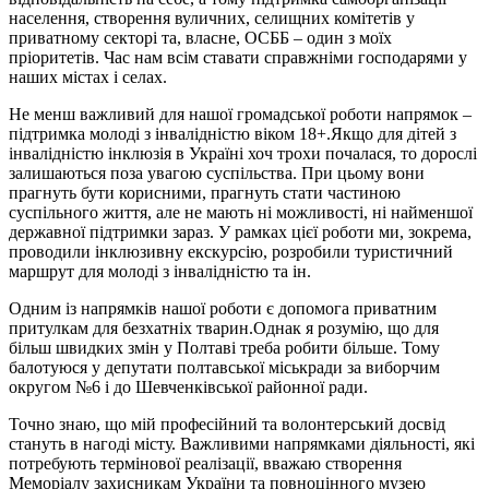
населення, створення вуличних, селищних комітетів у
приватному секторі та, власне, ОСББ – один з моїх
пріоритетів. Час нам всім ставати справжніми господарями у
наших містах і селах.
Не менш важливий для нашої громадської роботи напрямок –
підтримка молоді з інвалідністю віком 18+.Якщо для дітей з
інвалідністю інклюзія в Україні хоч трохи почалася, то дорослі
залишаються поза увагою суспільства. При цьому вони
прагнуть бути корисними, прагнуть стати частиною
суспільного життя, але не мають ні можливості, ні найменшої
державної підтримки зараз. У рамках цієї роботи ми, зокрема,
проводили інклюзивну екскурсію, розробили туристичний
маршрут для молоді з інвалідністю та ін.
Одним із напрямків нашої роботи є допомога приватним
притулкам для безхатніх тварин.Однак я розумію, що для
більш швидких змін у Полтаві треба робити більше. Тому
балотуюся у депутати полтавської міськради за виборчим
округом №6 і до Шевченківської районної ради.
Точно знаю, що мій професійний та волонтерський досвід
стануть в нагоді місту. Важливими напрямками діяльності, які
потребують термінової реалізації, вважаю створення
Меморіалу захисникам України та повноцінного музею