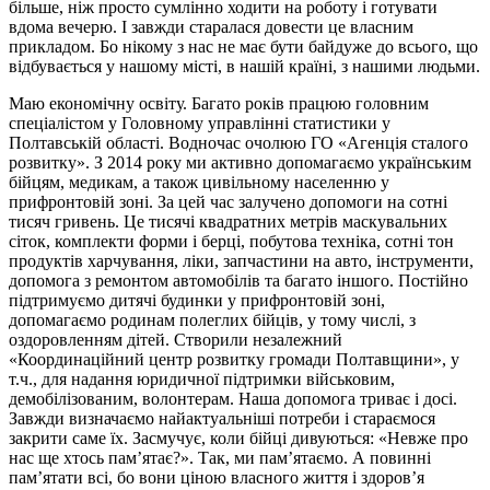
більше, ніж просто сумлінно ходити на роботу і готувати
вдома вечерю. І завжди старалася довести це власним
прикладом. Бо нікому з нас не має бути байдуже до всього, що
відбувається у нашому місті, в нашій країні, з нашими людьми.
Маю економічну освіту. Багато років працюю головним
спеціалістом у Головному управлінні статистики у
Полтавській області. Водночас очолюю ГО «Агенція сталого
розвитку». З 2014 року ми активно допомагаємо українським
бійцям, медикам, а також цивільному населенню у
прифронтовій зоні. За цей час залучено допомоги на сотні
тисяч гривень. Це тисячі квадратних метрів маскувальних
сіток, комплекти форми і берці, побутова техніка, сотні тон
продуктів харчування, ліки, запчастини на авто, інструменти,
допомога з ремонтом автомобілів та багато іншого. Постійно
підтримуємо дитячі будинки у прифронтовій зоні,
допомагаємо родинам полеглих бійців, у тому числі, з
оздоровленням дітей. Створили незалежний
«Координаційний центр розвитку громади Полтавщини», у
т.ч., для надання юридичної підтримки військовим,
демобілізованим, волонтерам. Наша допомога триває і досі.
Завжди визначаємо найактуальніші потреби і стараємося
закрити саме їх. Засмучує, коли бійці дивуються: «Невже про
нас ще хтось пам’ятає?». Так, ми пам’ятаємо. А повинні
пам’ятати всі, бо вони ціною власного життя і здоров’я