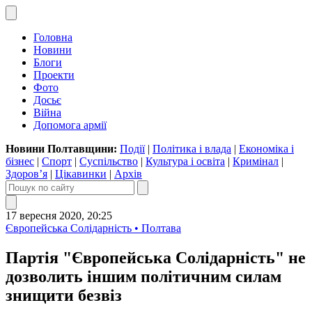
Головна
Новини
Блоги
Проекти
Фото
Досьє
Війна
Допомога армії
Новини Полтавщини:
Події
|
Політика і влада
|
Економіка і
бізнес
|
Спорт
|
Суспільство
|
Культура і освіта
|
Кримінал
|
Здоров’я
|
Цікавинки
|
Архів
17 вересня 2020, 20:25
Європейська Солідарність • Полтава
Партія "Європейська Солідарність" не
дозволить іншим політичним силам
знищити безвіз