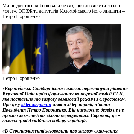
Ми не для того виборювали безвіз, щоб дозволити коаліції
«слуг», ОПЗЖ та депутатів Коломойського його знищити –
Петро Порошенко
Петро Порошенко
«Європейська Солідарність» вимагає переглянути рішення
Верховної Ради щодо формування конкурсної комісії САП,
яке поставило під загрозу безвізовий режим з Євросоюзом.
Про це у
відеозверненні
заявив лідер партії, п’ятий
Президент Петро Порошенко. Він наголосив: безвіз це не
просто можливість вільно пересуватися Європою, це –
символ цивілізаційного вибору українців.
«В Європарламенті заговорили про загрозу скасування