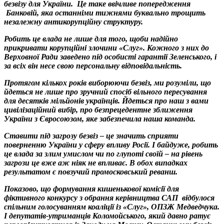
безвізу для України. Це таке ввічливе попередження
Банковій, яка останніми тижнями буквально трощить
незалежну антикорупційну структуру.
Робить це влада не лише для того, щоби надійно
прикривати корупційні злочини «Слуг». Кожного з них до
Верховної Ради заведено під особисті гарантії Зеленського, і
за всіх він несе свою персональну відповідальність.
Протягом кількох років виборюючи безвіз, ми розуміли, що
йдеться не лише про зручний спосіб вільного пересування
для десятків мільйонів українців. Йдеться про наш з вами
цивілізаційний вибір, про безпрецедентне зближення
України з Євросоюзом, яке забезпечила наша команда.
Ставити під загрозу безвіз – це значить сприяти
поверненню України у сферу впливу Росії. І байдуже, робить
це влада за злим умислом чи по глупоті своїй – на рівень
загрози це вже аж ніяк не впливає. В обох випадках
результатом є повзучий промосковський реванш.
Показово, що формування кишенькової комісії для
фіктивного конкурсу з обрання керівництва САП відбулося
спільним голосуванням коаліції із «Слуг», ОПЗЖ Медведчука.
І депутатів-утриманців Коломойського, який давно ратує