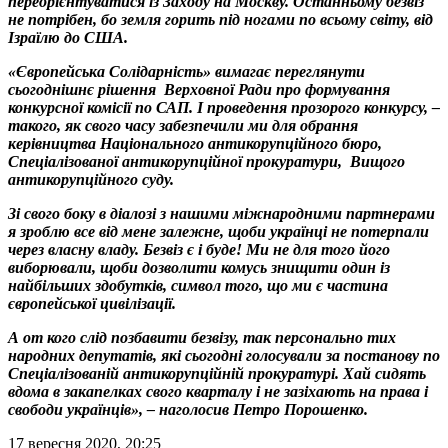
переорієнтуватися із Заходу на Москву. Останньому безвіз
не потрібен, бо земля горить під ногами по всьому світу, від
Ізраїлю до США.
«Європейська Солідарність» вимагає переглянути
сьогоднішнє рішення Верховної Ради про формування
конкурсної комісії по САП. І проведення прозорого конкурсу, –
такого, як свого часу забезпечили ми для обрання
керівництва Національного антикорупційного бюро,
Спеціалізованої антикорупційної прокуратури, Вищого
антикорупційного суду.
Зі свого боку в діалозі з нашими міжнародними партнерами
я зроблю все від мене залежне, щоби українці не потерпали
через власну владу. Безвіз є і буде! Ми не для того його
виборювали, щоби дозволити комусь знищити один із
найбільших здобутків, символ того, що ми є частина
європейської цивілізації.
А от кого слід позбавити безвізу, так персонально тих
народних депутатів, які сьогодні голосували за постанову по
Спеціалізованій антикорупційній прокуратурі. Хай сидять
вдома в закапелках свого кварталу і не зазіхають на права і
свободи українців», – наголосив Петро Порошенко.
17 вересня 2020, 20:25