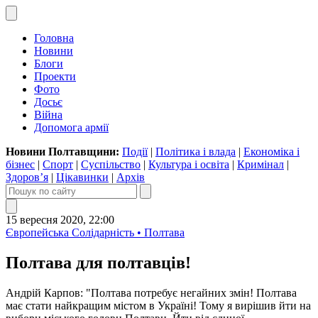
Головна
Новини
Блоги
Проекти
Фото
Досьє
Війна
Допомога армії
Новини Полтавщини:
Події
|
Політика і влада
|
Економіка і
бізнес
|
Спорт
|
Суспільство
|
Культура і освіта
|
Кримінал
|
Здоров’я
|
Цікавинки
|
Архів
15 вересня 2020, 22:00
Європейська Солідарність • Полтава
Полтава для полтавців!
Андрій Карпов: "Полтава потребує негайних змін! Полтава
має стати найкращим містом в Україні! Тому я вирішив йти на