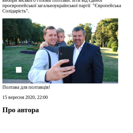
вибори міського голови Полтави. Йти від єдиної
проєвропейської загальноукраїнської партії "Європейська
Солідарість".
Полтава для полтавців!
15 вересня 2020, 22:00
Про автора