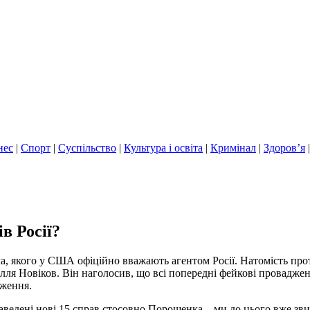
нес
|
Спорт
|
Суспільство
|
Культура і освіта
|
Кримінал
|
Здоров’я
в Росії?
ача, якого у США офіційно вважають агентом Росії. Натомість п
лля Новіков. Він наголосив, що всі попередні фейкові провадже
дження.
заведені нові 15 справ стосовно Порошенка – ми до цього вже з