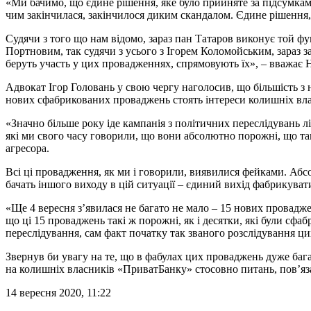
«Ми бачимо, що єдине рішення, яке було прийняте за підсумками
чим закінчилася, закінчилося диким скандалом. Єдине рішення,
Судячи з того що нам відомо, зараз пан Татаров виконує той фу
Портновим, так судячи з усього з Ігорем Коломойським, зараз 
беруть участь у цих провадженнях, спрямовують їх», – вважає 
Адвокат Ігор Головань у свою чергу наголосив, що більшість 
нових сфабрикованих проваджень стоять інтереси колишніх вл
«Значно більше року іде кампанія з політичних переслідувань 
які ми свого часу говорили, що вони абсолютно порожні, що та
агресора.
Всі ці провадження, як ми і говорили, виявилися фейками. Абс
бачать іншого виходу в цій ситуації – єдиний вихід фабрикуват
«Ще 4 вересня з’явилася не багато не мало – 15 нових провадж
що ці 15 проваджень такі ж порожні, як і десятки, які були сфа
переслідування, сам факт початку так званого розслідування ц
Звернув би увагу на те, що в фабулах цих проваджень дуже бага
на колишніх власників «ПриватБанку» стосовно питань, пов’яза
14 вересня 2020, 11:22