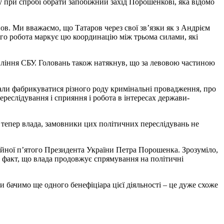
у при спробі обрати запобіжний захід Порошенкові, яка відомо
ов. Ми вважаємо, що Татаров через свої зв’язки як з Андрієм
ого робота маркує цю координацію між трьома силами, які
вління СБУ. Головань також натякнув, що за левовою частиною
чали фабрикуватися різного роду кримінальні провадження, про
еслідування і сприяння і робота в інтересах держави-
 тепер влада, замовники цих політичних переслідувань не
ійної п’ятого Президента України Петра Порошенка. Зрозуміло,
той факт, що влада продовжує спрямування на політичні
 бачимо ще одного бенефіціара цієї діяльності – це дуже схоже