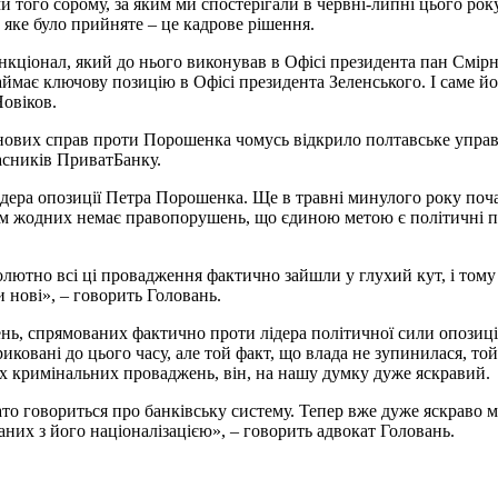
 того сорому, за яким ми спостерігали в червні-липні цього рок
 яке було прийняте – це кадрове рішення.
нкціонал, який до нього виконував в Офісі президента пан Смірн
займає ключову позицію в Офісі президента Зеленського. І саме й
Новіков.
з нових справ проти Порошенка чомусь відкрило полтавське упра
асників ПриватБанку.
лідера опозиції Петра Порошенка. Ще в травні минулого року по
м жодних немає правопорушень, що єдиною метою є політичні пер
олютно всі ці провадження фактично зайшли у глухий кут, і тому
и нові», – говорить Головань.
ень, спрямованих фактично проти лідера політичної сили опозиц
бриковані до цього часу, але той факт, що влада не зупинилася, 
их кримінальних проваджень, він, на нашу думку дуже яскравий.
то говориться про банківську систему. Тепер вже дуже яскраво ми
них з його націоналізацією», – говорить адвокат Головань.