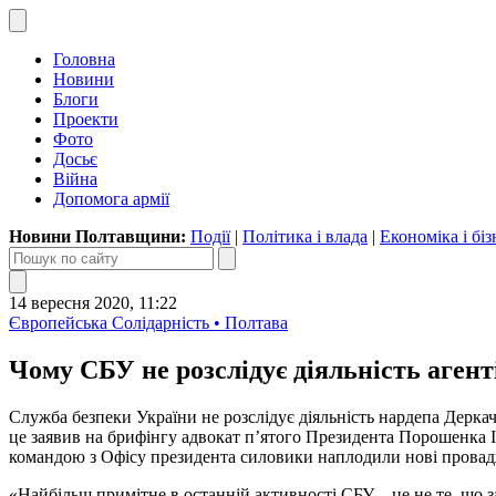
Головна
Новини
Блоги
Проекти
Фото
Досьє
Війна
Допомога армії
Новини Полтавщини:
Події
|
Політика і влада
|
Економіка і біз
14 вересня 2020, 11:22
Європейська Солідарність • Полтава
Чому СБУ не розслідує діяльність агенті
Служба безпеки України не розслідує діяльність нардепа Дерк
це заявив на брифінгу адвокат п’ятого Президента Порошенка І
командою з Офісу президента силовики наплодили нові прова
«Найбільш примітне в останній активності СБУ – це не те, що 