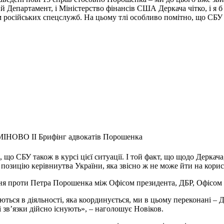
Департамент, і Міністерство фінансів США Деркача чітко, і я б 
російських спецслужб. На цьому тлі особливо помітно, що СБУ ц
ІНОВО II Брифінг адвокатів Порошенка
 СБУ також в курсі цієї ситуації. І той факт, що щодо Деркача,
ує позицію керівниутва України, яка звісно ж не може йти на кор
ання проти Петра Порошенка між Офісом президента, ДБР, Офісом
ються в діяльності, яка координується, ми в цьому переконані – 
і зв’язки дійсно існують», – наголошує Новіков.