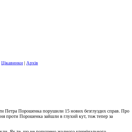
|
Цікавинки
|
Архів
роти Петра Порошенка порушили 15 нових безглуздих справ. Про
ння проти Порошенка зайшли в глухий кут, тож тепер за
викли. Як те, що не порушено жодного кримінального