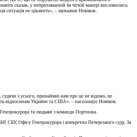
навіть сказав, у непритаманній їм чіткій манері висловились
я ситуація не цікавить», – зауважив Новіков.
 судячи з усього, принаймні нам про це не відомо, не
исть відносинам України та США». – наголошує Новіков.
 Генпрокурора та людьми з команди Портнова.
ДБР, СБУ, Офісу Генпрокурора і конкретно Печерського суду. За