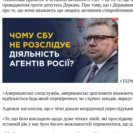
провадження проти депутата Деркача. При тому, що і Державний 
про те, що вони вважають цю людину активним співробітником 
⚡️ТЕРМ
«Американські спецслужби, американські дипломати вважають, що
відбувається будь-який перевірочних чи слідчих заходів, марк
Адвокат наголосив, що є чіткі докази координації переслідув
«Те, що було викладено щодо дуже чітких ліній, які прослідкову
останній рік у нас було багато можливостей переконатися, що ц