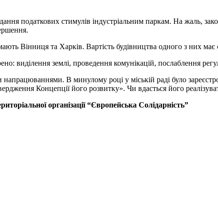
ання податкових стимулів індустріальним паркам. На жаль, закон
вершення.
мають Вінниця та Харків. Вартість будівництва одного з них має 
ено: виділення землі, проведення комунікацій, послаблення рег
напрацюваннями. В минулому році у міській раді було зареєстр
твердження Концепції його розвитку». Чи вдасться його реалізуват
иторіальної організації “Європейська Солідарність”