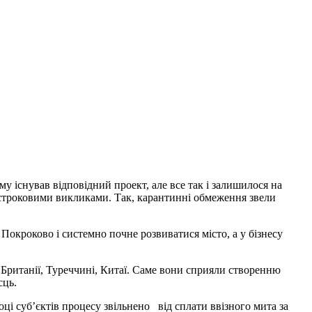
у існував відповідний проект, але все так і залишилося на
ткостроковими викликами. Так, карантинні обмеження звели
 Покроково і системно почне розвиватися місто, а у бізнесу
й Британії, Туреччині, Китаї. Саме вони сприяли створенню
сць.
оці суб’єктів процесу звільнено від сплати ввізного мита за