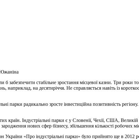
Южаніна
б забезпечити стабільне зростання місцевої казни. Три роки том
ань, наприклад, на десятиріччя. Не справляється навіть із коро
льні парки радикально зросте інвестиційна позитивність регіону.
тих країн. Індустріальні парки є у Словенії, Чехії, США, Великі
 зародження нових сфер бізнесу, збільшення кількості робочих мі
кон України «Про індустріальні парки» було прийнято ще в 2012 р