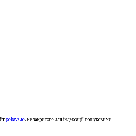
айт
poltava.to
, не закритого для індексації пошуковими