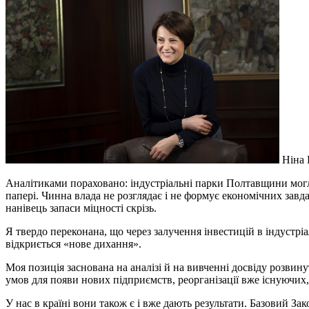
Ніна 
Аналітиками пораховано: індустріальні парки Полтавщини могли 
папері. Чинна влада не розглядає і не формує економічних завд
нанівець запаси міцності скрізь.
Я твердо переконана, що через залучення інвестицій в індустріа
відкриється «нове дихання».
Моя позиція заснована на аналізі й на вивченні досвіду розвину
умов для появи нових підприємств, реорганізації вже існуючих,
У нас в країні вони також є і вже дають результати. Базовий За