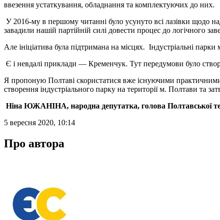
ввезення устаткування, обладнання та комплектуючих до них.
У 2016-му в першому читанні було усунуто всі лазівки щодо над
завадили нашій партійній силі довести процес до логічного за
Але ініціатива була підтримана на місцях. Індустріальні парки 
Є і невдалі приклади — Кременчук. Тут передумови було створ
Я пропоную Полтаві скористатися вже існуючими практичними 
створення індустріального парку на території м. Полтави та за
Ніна ЮЖАНІНА, народна депутатка, голова Полтавської тер
5 вересня 2020, 10:14
Про автора