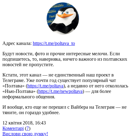
Адрес канала:
https://t.me/poltava_to
Будут новости, фото и прочие интересные мелочи. Если
подпишетесь, то, наверняка, ничего важного из полтавских
новостей не пропустите.
Кстати, этот канал — не единственный наш проект в
Телеграме. Уже почти год существует популярный чат
«Полтава» (
https://t.me/poltava
), а недавно от него откололась
«Нью-Полтава» (
https://t.me/newpoltava
) — для более
неформального общения.
И вообще, кто еще не перешел с Вайбера на Телеграм — не
тяните, он гораздо удобнее.
12 квітня 2018, 16:43
Коментарі
(
7
)
Вислови свою думку!