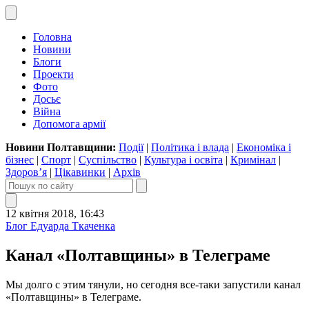
Головна
Новини
Блоги
Проекти
Фото
Досьє
Війна
Допомога армії
Новини Полтавщини:
Події
|
Політика і влада
|
Економіка і
бізнес
|
Спорт
|
Суспільство
|
Культура і освіта
|
Кримінал
|
Здоров’я
|
Цікавинки
|
Архів
12 квітня 2018, 16:43
Блог Едуарда Ткаченка
Канал «Полтавщины» в Телеграме
Мы долго с этим тянули, но сегодня все-таки запустили канал
«Полтавщины» в Телеграме.