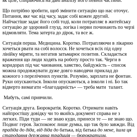
як ціле, спираючись на дані аналізу його певної частини.
Що потрібно зробити, щоб змінити ситуацію що нас оточує.
Питання, яке час від часу, задає собі кожен другий.
Найчастіше задає його собі тоді, коли потрапляє в житейську
ситуацію де здоровий глузд, логіка і нерви починають по черзі
відмовляти. Тема затерта до дірок, та все ж.
Ситуація перша. Медицина. Коротко. Потрапляючи в лікарню
хочеться рвати на собі волосся. Не хочеться всіх під одну
лінійку міряти, та негатив затьмарює позитив. Складається
враження що люди ходять на роботу просто так. Черги в
коридорах під час чаювання, хамство, байдужість – список
можна продовжувати дуже довго наводячи приклад до
кожного з перелічених пунктів. Розумію, зарплата не фонтан.
Руки опускаються. Інколи опускаються, а інколи і ні. Бо так
відверто вимагати «благодарність» — треба мати талант.
Мабуть, самі привчили.
Ситуація друга. Бюрократія. Коротко. Отримати навіть
найпростішу довідку чи то якийсь документ справа не з
легких. Піди туди — не знаю куди, принеси те — не знаю що.
Подвиг героя. Заспокоює лише думка, що так було завжди.
Від
прадіда до діда
,
від діда до
батька, від батька
до
мене, ішла ця
стародавня державна традиція
— бюрократизм.