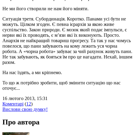
Не ми його створили не нам його міняти.
Ситуація третя. Субординація. Коротко. Панами усі бути не
можуть. Цілком згоден. Є певна ієрархія за якою живе
суспільство. Закон природи. Є мозок який подає імпульси, є
нерви які їх проводять, є м’язи які їх виконують. Просто.
Анархія не найкращий товариш прогресу. Та так у нас чомусь
повелося, що пани забувають на кому лежить уся чорна
робота. А «чорна робота» забуває за чий рахунок живуть пани.
Не так забувають, як бояться їм про це нагадати. Нехай, іншим
разом.
На нас їздять, а ми кріпнемо.
То що ж потрібно зробити, щоб змінити ситуацію що нас
оточує...
16 лютого 2013, 15:31
Коментарі
(
12
)
Вислови свою думку!
Про автора