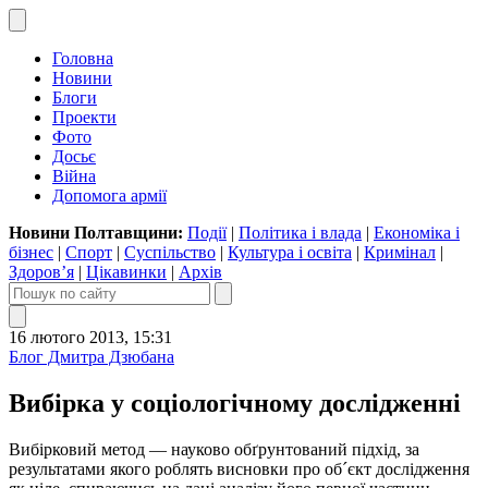
Головна
Новини
Блоги
Проекти
Фото
Досьє
Війна
Допомога армії
Новини Полтавщини:
Події
|
Політика і влада
|
Економіка і
бізнес
|
Спорт
|
Суспільство
|
Культура і освіта
|
Кримінал
|
Здоров’я
|
Цікавинки
|
Архів
16 лютого 2013, 15:31
Блог Дмитра Дзюбана
Вибірка у соціологічному дослідженні
Вибірковий метод — науково обґрунтований підхід, за
результатами якого роблять висновки про об´єкт дослідження