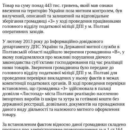
Товар на суму понад 443 тис. гривень, який мав ознаки
ввезення на територію України поза митним контролем, був
вилучений, описаний та залишений на відповідальне
зберігання громадянці «З» у ході проведення працівниками
головного відділу податкової міліції ДПІ у м. Полтаві
оперативних заходів.
У лютому 2013 року до Інформаційно-довідкового
департаменту ДПС України та Державної митної служби в
Полтавській області надійшло звернення громадянина «В», у
якому повідомлялося про можливі порушення діючого
законодавства суб’єктами господарювання під час реалізації
ними товарів. Звернення громадянина було передане до
головного відділу податкової міліції ДПІ у м. Полтаві для
проведення перевірки викладених у ньому фактів в межах
компетенції податкових органів. В ході проведення перевірки
встановлено, що громадянка «З» здійснювала в палаці
дозвілля «Листопад» міста Полтави реалізацію населенню
імпортних виробів із шкіри та хутра за готівкові кошти без
державної реєстрації, дозвільних документів на провадження
даного виду діяльності та належного митного оформлення
товару.
За встановленим фактом відносно даної громадянки складено
протокол про адміністративне правопорушення за ч.1 ст.164