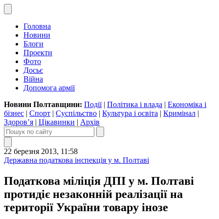
Головна
Новини
Блоги
Проекти
Фото
Досьє
Війна
Допомога армії
Новини Полтавщини:
Події
|
Політика і влада
|
Економіка і
бізнес
|
Спорт
|
Суспільство
|
Культура і освіта
|
Кримінал
|
Здоров’я
|
Цікавинки
|
Архів
22 березня 2013, 11:58
Державна податкова інспекція у м. Полтаві
Податкова міліція ДПІ у м. Полтаві
протидіє незаконній реалізації на
території України товару інозе