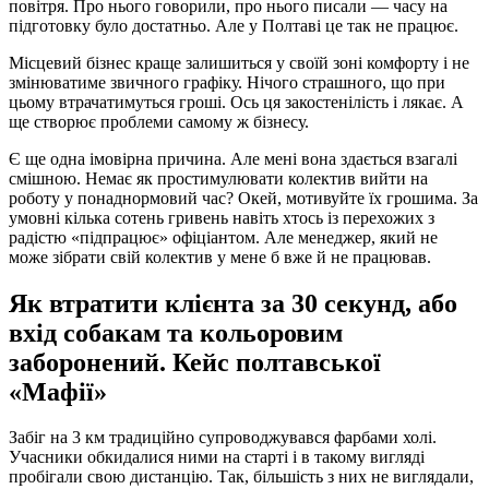
повітря. Про нього говорили, про нього писали — часу на
підготовку було достатньо. Але у Полтаві це так не працює.
Місцевий бізнес краще залишиться у своїй зоні комфорту і не
змінюватиме звичного графіку. Нічого страшного, що при
цьому втрачатимуться гроші. Ось ця закостенілість і лякає. А
ще створює проблеми самому ж бізнесу.
Є ще одна імовірна причина. Але мені вона здається взагалі
смішною. Немає як простимулювати колектив вийти на
роботу у понаднормовий час? Окей, мотивуйте їх грошима. За
умовні кілька сотень гривень навіть хтось із перехожих з
радістю «підпрацює» офіціантом. Але менеджер, який не
може зібрати свій колектив у мене б вже й не працював.
Як втратити клієнта за 30 секунд, або
вхід собакам та кольоровим
заборонений. Кейс полтавської
«Мафії»
Забіг на 3 км традиційно супроводжувався фарбами холі.
Учасники обкидалися ними на старті і в такому вигляді
пробігали свою дистанцію. Так, більшість з них не виглядали,