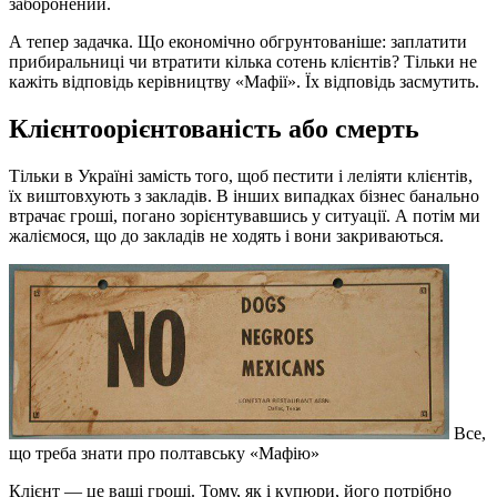
заборонений.
А тепер задачка. Що економічно обгрунтованіше: заплатити
прибиральниці чи втратити кілька сотень клієнтів? Тільки не
кажіть відповідь керівництву «Мафії». Їх відповідь засмутить.
Клієнтоорієнтованість або смерть
Тільки в Україні замість того, щоб пестити і леліяти клієнтів,
їх виштовхують з закладів. В інших випадках бізнес банально
втрачає гроші, погано зорієнтувавшись у ситуації. А потім ми
жаліємося, що до закладів не ходять і вони закриваються.
Все,
що треба знати про полтавську «Мафію»
Клієнт — це ваші гроші. Тому, як і купюри, його потрібно