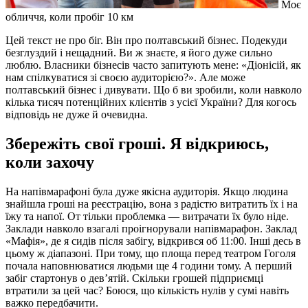
Моє
обличчя, коли пробіг 10 км
Цей текст не про біг. Він про полтавський бізнес. Подекуди
безглуздий і нещадний. Ви ж знаєте, я його дуже сильно
люблю. Власники бізнесів часто запитують мене: «Діонісій, як
нам спілкуватися зі своєю аудиторією?». Але може
полтавський бізнес і дивувати. Що б ви зробили, коли навколо
кілька тисяч потенційних клієнтів з усієї України? Для когось
відповідь не дуже й очевидна.
Збережіть свої гроші. Я відкриюсь,
коли захочу
На напівмарафоні була дуже якісна аудиторія. Якщо людина
знайшла гроші на реєстрацію, вона з радістю витратить їх і на
їжу та напої. От тільки проблемка — витрачати їх було ніде.
Заклади навколо взагалі проігнорували напівмарафон. Заклад
«Мафія», де я сидів після забігу, відкрився об 11:00. Інші десь в
цьому ж діапазоні. При тому, що площа перед театром Гоголя
почала наповнюватися людьми ще 4 години тому. А перший
забіг стартонув о дев’ятій. Скільки грошей підприємці
втратили за цей час? Боюся, що кількість нулів у сумі навіть
важко передбачити.