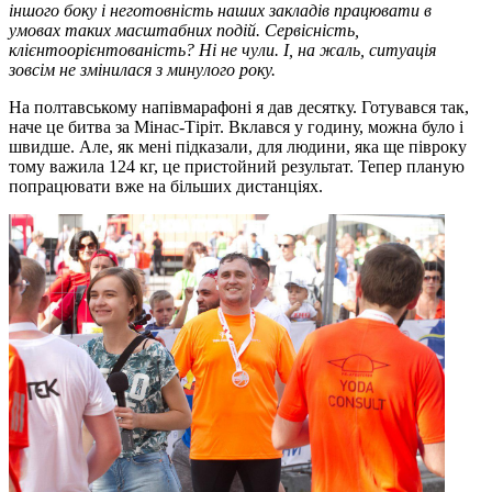
іншого боку і неготовність наших закладів працювати в
умовах таких масштабних подій. Сервісність,
клієнтоорієнтованість? Ні не чули. І, на жаль, ситуація
зовсім не змінилася з минулого року.
На полтавському напівмарафоні я дав десятку. Готувався так,
наче це битва за Мінас-Тіріт. Вклався у годину, можна було і
швидше. Але, як мені підказали, для людини, яка ще півроку
тому важила 124 кг, це пристойний результат. Тепер планую
попрацювати вже на більших дистанціях.