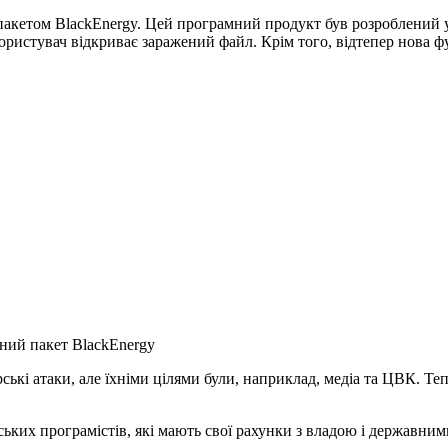
 пакетом BlackEnergy. Цей програмний продукт був розроблений у
и користувач відкриває заражений файл. Крім того, відтепер нов
ний пакет BlackEnergy
ькі атаки, але їхніми цілями були, наприклад, медіа та ЦВК. Те
ських програмістів, які мають свої рахунки з владою і державним