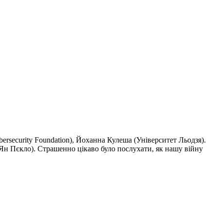
rsecurity Foundation), Йоханна Кулеша (Університет Льодзя).
 Ян Пєкло). Страшенно цікаво було послухати, як нашу війну