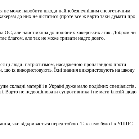
ення не може наробити шкоди найнебезпечнішим енергетичним
акерам до них не дістатися (проте все ж варто таки думати про
а ОС, але найстійкіша до подібних хакерських атак. Добром чи
тає благом, але так не може тривати надто довго.
ться ці люди: патріотизмом, насадженою пропагандою проти
и, що їх використовують. Їхні знання використовують на шкоду
же складні матерії і в Україні дуже мало подібних спеціалістів,
ві. Варто не недооцінювати супротивника і не мати ілюзій щодо
вання, яке відкривається перед тобою. Так само було і в УШПС