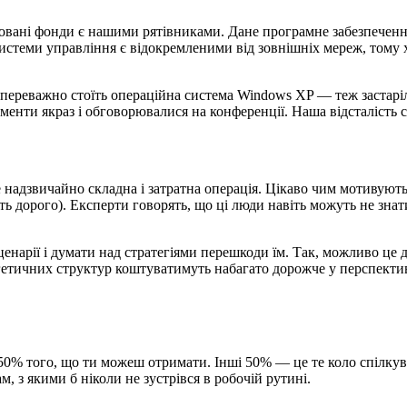
тизовані фонди є нашими рятівниками. Дане програмне забезпеч
истеми управління є відокремленими від зовнішніх мереж, тому х
переважно стоїть операційна система Windows XP — теж застаріл
менти якраз і обговорювалися на конференції. Наша відсталість с
е надзвичайно складна і затратна операція. Цікаво чим мотивую
ь дорого). Експерти говорять, що ці люди навіть можуть не знат
нарії і думати над стратегіями перешкоди їм. Так, можливо це ду
нергетичних структур коштуватимуть набагато дорожче у перспекти
и 50% того, що ти можеш отримати. Інші 50% — це те коло спілку
, з якими б ніколи не зустрівся в робочій рутині.