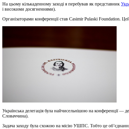
На цьому кількаденному заході я перебував як представник
Укр
і високими досягненнями).
Організаторами конференції став Casimir Pulaski Foundation. Це
Українська делегація була найчисельнішою на конференції — дев
Словаччина).
Задача заходу була схожою на місію УШПС. Тобто це об’єднання 