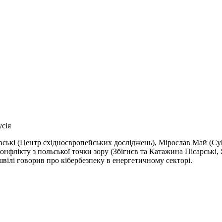
сія
ські (Центр східноєвропейських досліджень), Мірослав Май (Cybe
нфлікту з польської точки зору (Збігнєв та Катажина Пісарські,
ілі говорив про кібербезпеку в енергетичному секторі.