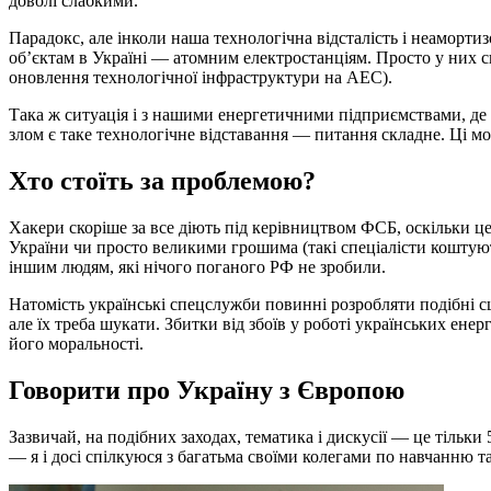
доволі слабкими.
Парадокс, але інколи наша технологічна відсталість і неамор
об’єктам в Україні — атомним електростанціям. Просто у них с
оновлення технологічної інфраструктури на АЕС).
Така ж ситуація і з нашими енергетичними підприємствами, де 
злом є таке технологічне відставання — питання складне. Ці мо
Хто стоїть за проблемою?
Хакери скоріше за все діють під керівництвом ФСБ, оскільки ц
України чи просто великими грошима (такі спеціалісти коштуют
іншим людям, які нічого поганого РФ не зробили.
Натомість українські спецслужби повинні розробляти подібні сце
але їх треба шукати. Збитки від збоїв у роботі українських е
його моральності.
Говорити про Україну з Європою
Зазвичай, на подібних заходах, тематика і дискусії — це тільк
— я і досі спілкуюся з багатьма своїми колегами по навчанню там