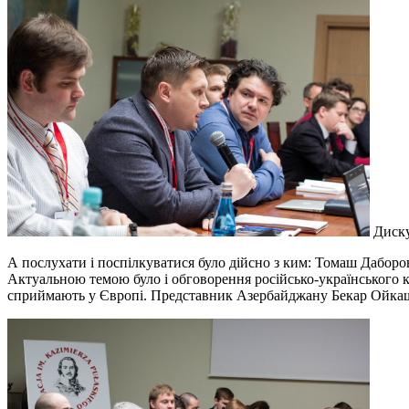
Диску
А послухати і поспілкуватися було дійсно з ким: Томаш Даборов
Актуальною темою було і обговорення російсько-українського ко
сприймають у Європі. Представник Азербайджану Бекар Ойкашв