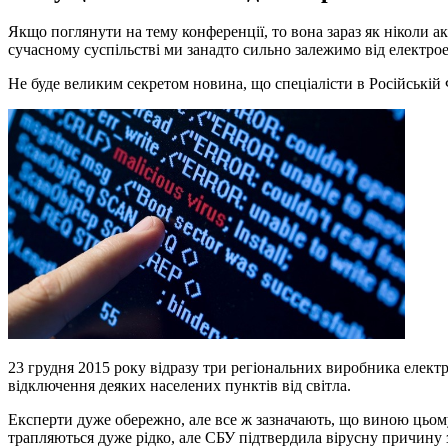
Якщо поглянути на тему конференції, то вона зараз як ніколи а
сучасному суспільстві ми занадто сильно залежимо від електро
Не буде великим секретом новина, що спеціалісти в Російській
23 грудня 2015 року відразу три регіональних виробника елект
відключення деяких населених пунктів від світла.
Експерти дуже обережно, але все ж зазначають, що виною цьому
трапляються дуже рідко, але СБУ підтвердила вірусну причину з