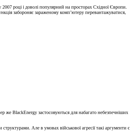
 2007 році і доволі популярний на просторах Східної Європи.
а функція забороняє зараженому комп’ютеру перевантажуватися,
пер же BlackEnergy застосовуються для набагато небезпечніших
и структурами. Але в умовах військової агресії такі аргументи є