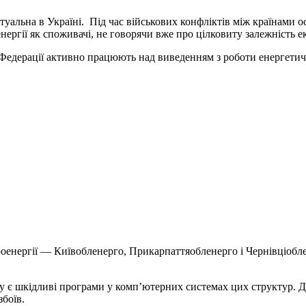
ктуальна в Україні. Під час військових конфліктів між країнами 
енергії як споживачі, не говорячи вже про цілковиту залежність 
 Федерації активно працюють над виведенням з роботи енергетичн
роенергії — Київобленерго, Прикарпаттяобленерго і Чернівціобле
 є шкідливі програми у комп’ютерних системах цих структур. До
боїв.