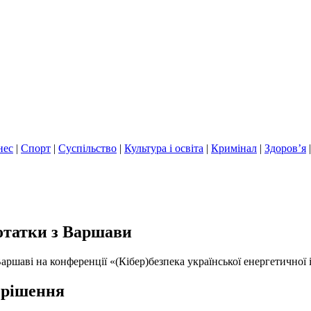
нес
|
Спорт
|
Суспільство
|
Культура і освіта
|
Кримінал
|
Здоров’я
Нотатки з Варшави
ршаві на конференції «(Кібер)безпека української енергетичної
 рішення