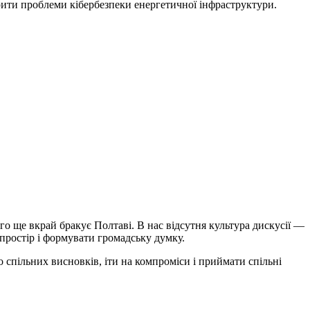
орити проблеми кібербезпеки енергетичної інфраструктури.
ого ще вкрай бракує Полтаві. В нас відсутня культура дискусії —
 простір і формувати громадську думку.
 спільних висновків, іти на компроміси і приймати спільні