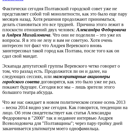
Фактически сегодня Полтавский городской совет уже не
представляет собой той монолитности, как это было еще пару
месяцев назад. Хотя решения продолжают приниматься,
делать становиться это все трудней. Причина этого лежит в
плоскости отношений двух человек:
Александра Федоровича
и Андрея Михайловича
. Что они не поделили – это уже их
вопросы. Я в это не лезу и вам не советую. Хотя очень
интересен тот факт что Андрея Веревского вновь
заинтересовал такой город как Полтава, после того как он
сдал свой мандат.
Эскапада депутатской группы Веревского четко говорит о
том, что разлад есть. Продолжится ли он и далее, на
следующих сессиях, или
мажоритарные акционеры
городского совета
договорятся, как это было уже не раз,
покажет будущее. Сегодня все мы – лишь зрители этого
большого театра абсурда.
Что же нас ожидает в новом политическом сезоне осень 2013
– весна 2014 видно уже сегодня. Как говорится, тенденции на
лицо. Об этом свидетельствует как статья Александра
Федоровича в "2000" так и недавнее интервью Андрея
Всеволодовича для "Полтавщины"; через пару-тройку дней
заканчивается ультиматум моего однофамильца.