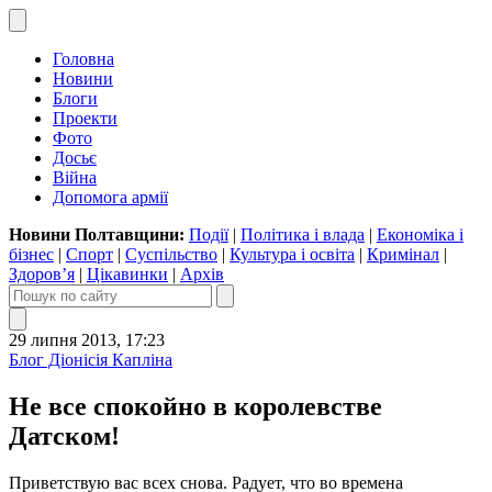
Головна
Новини
Блоги
Проекти
Фото
Досьє
Війна
Допомога армії
Новини Полтавщини:
Події
|
Політика і влада
|
Економіка і
бізнес
|
Спорт
|
Суспільство
|
Культура і освіта
|
Кримінал
|
Здоров’я
|
Цікавинки
|
Архів
29 липня 2013, 17:23
Блог Діонісія Капліна
Не все спокойно в королевстве
Датском!
Приветствую вас всех снова. Радует, что во времена