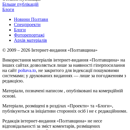
Більше публікацій
Блоги
Новини Полтави
Спецпроекти
Блоги
Фоторепортажі
Архів матеріалів
© 2009 – 2026 Інтернет-видання «Полтавщина»
Використання матеріалів інтернет-видання «Полтавщина» на
інших сайтах дозволяється лише за наявності гіперпосилання
на сайт
poltava.to
, не закритого для індексації пошуковими
системами; у друкованих виданнях — лише за погодженням з
редакцією.
Матеріали, позначені написом
, опубліковані на комерційній
основі.
Матеріали, розміщені в розділах «Проекти» та «Блоги»,
публікуються за ініціативи сторонніх осіб і не є редакційними.
Редакція інтернет-видання «Полтавщина» не несе
відповідальності за зміст коментарів, розміщених