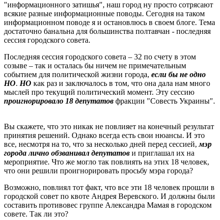
"информационного затишья", наш город ну просто сотрясают
всякие разные информационные поводы. Сегодня на таком
информационном поводе я и остановлюсь в своем блоге. Тема
достаточно банальна для большинства полтавчан - последняя
сессия городского совета.
Последняя сессия городского совета – 32 по счету в этом
созыве – так и осталась бы ничем не примечательным
событием для политической жизни города,
если бы не одно
НО
.
НО
как раз и заключалось в том, что она дала нам много
мыслей про текущий политический момент. Эту сессию
проигнорировало 18 депутатов
фракции "Совесть Украины".
Вы скажете, что это никак не повлияет на конечный результат
принятия решений. Однако всегда есть свои нюансы. И это
все, несмотря на то, что за несколько дней перед сессией,
мэр
города лично обзванивал депутатов
и приглашал их на
мероприятие. Что же могло так повлиять на этих 18 человек,
что они решили проигнорировать просьбу мэра города?
Возможно, повлиял тот факт, что все эти 18 человек прошли в
городской совет по квоте Андрея Веревского. И должны были
составить противовес группе Александра Мамая в городском
совете. Так ли это?