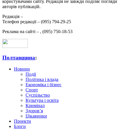
користувачами сайту. Редакція не завжди поділяє погляди
авторів публікацій.
Редакція –
Телефон редакції –
(095) 794-29-25
Реклама на сайті –
,
(095) 750-18-53
Полтавщина
:
Новини
Події
Політика і влада
Економіка і бізнес
Спорт
Суспільство
Культура і освіта
Кримінал
Здоров’я
Цікавинки
Проекти
Блоги