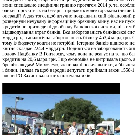
вони спеціально знецінили гривню протягом 2014 р. та, особл
банки торгують як на базарі – продають колекторським (читай 
операції? А для того, щоб штучно покращити свій фінансовий ре
розвернули нечувану інформаційну брехливу війну, нас не пус
кредитів не призведе ні до обвалу банківської системи, ні, тим
відшкодування втрат банків. Вся заборгованість банківської си
млрд.грн., а аналогічна заборгованість бізнесу 453,4 млрд.грн.
тому із бюджету кошти не потрібні. Істерика банків відносно не
квітня складає 224,4 млрд.грн. Подивіться на заборгованість бі
голову Нацбанку В.Гонтарєву, чому вона не реагує на те, що ба
кредитів на 20,6 млрд.грн. І що економіка не витримала цього, а
брешіть людям! Ми хочемо, як порядні позичальники, а більш з
і банки, і влада та щоб народні депутати прийняли закон 1558-
члени ГО Захист валютних позичальників.