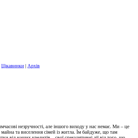
|
Цікавинки
|
Архів
мчасові незручності, але іншого виходу у нас немає. Ми – це
 майна та виселення сімей із житла. Їм байдуже, що там
ки від наших кредитів – свої спекулятивні дії від того, що