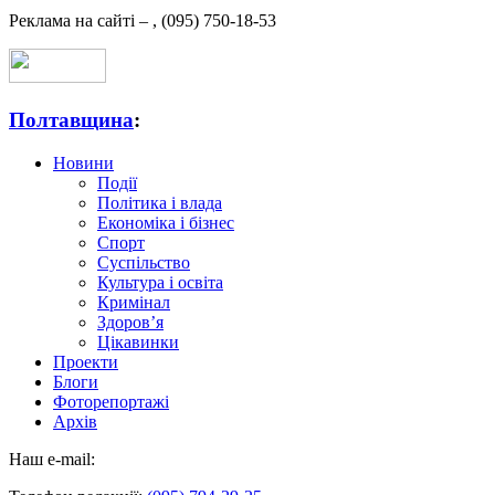
Реклама на сайті –
,
(095) 750-18-53
Полтавщина
:
Новини
Події
Політика і влада
Економіка і бізнес
Спорт
Суспільство
Культура і освіта
Кримінал
Здоров’я
Цікавинки
Проекти
Блоги
Фоторепортажі
Архів
Наш e-mail: