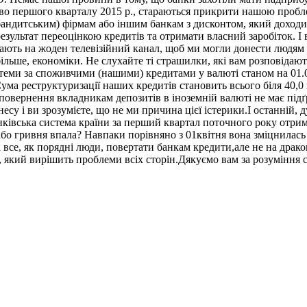
иво першого кварталу 2015 р., стараються прикрити нашою проб
бандитським) фірмам або іншим банкам з дисконтом, який доходи
зультат переоцінкою кредитів та отримати власний заробіток. І 
кають на жоден телевізійний канал, щоб ми могли донести людям
 більше, економіки. Не слухайте ті страшилки, які вам розповідаю
стеми за споживчими (нашими) кредитами у валюті станом на 01.0
 Сума реструктуризації наших кредитів становить всього біля 40,0
повернення вкладникам депозитів в іноземній валюті не має підґр
знесу і ви зрозумієте, що не ми причина цієї істерики.І останній
нківська система країни за перший квартал поточного року отрим
бо гривня впала? Навпаки порівняно з 01квітня вона зміцнилась – б
а все, як порядні люди, повертати банкам кредити,але не на дра
1, який вирішить проблеми всіх сторін.Дякуємо вам за розуміння