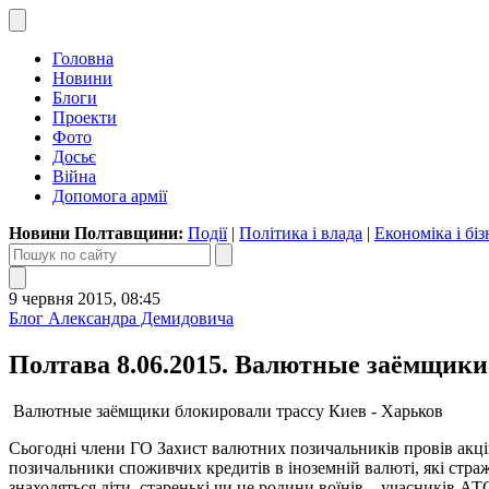
Головна
Новини
Блоги
Проекти
Фото
Досьє
Війна
Допомога армії
Новини Полтавщини:
Події
|
Політика і влада
|
Економіка і біз
9 червня 2015, 08:45
Блог Александра Демидовича
Полтава 8.06.2015. Валютные заёмщики
Валютные заёмщики блокировали трассу Киев - Харьков
Сьогодні члени ГО Захист валютних позичальників провів акцію
позичальники споживчих кредитів в іноземній валюті, які страж
знаходяться діти, старенькі чи це родини воїнів – учасників АТ