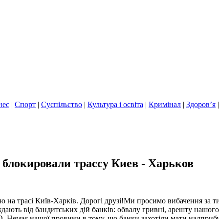
нес
|
Спорт
|
Суспільство
|
Культура і освіта
|
Кримінал
|
Здоров’я
 блокировали трассу Киев - Харьков
 на трасі Київ-Харків. Дорогі друзі!Ми просимо вибачення за ти
дають від бандитських дій банків: обвалу гривні, арешту нашого
О. Немає нашої провини в тому, що банки захотіли мати надприбут