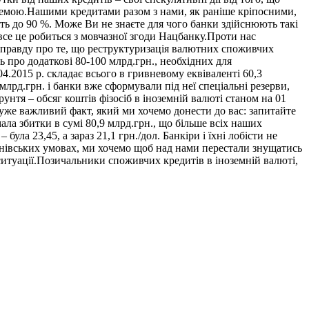
лемою.Нашими кредитами разом з нами, як раніше кріпосними,
ть до 90 %. Може Ви не знаєте для чого банки здійснюють такі
все це робиться з мовчазної згоди Нацбанку.Проти нас
 правду про те, що реструктуризація валютних споживчих
ть про додаткові 80-100 млрд.грн., необхідних для
4.2015 р. складає всього в гривневому еквіваленті 60,3
 млрд.грн. і банки вже сформували під неї спеціальні резерви,
унтя – обсяг коштів фізосіб в іноземній валюті станом на 01
, дуже важливий факт, який ми хочемо донести до вас: запитайте
ала збитки в сумі 80,9 млрд.грн., що більше всіх наших
ула 23,45, а зараз 21,1 грн./дол. Банкіри і їхні лобісти не
конівських умовах, ми хочемо щоб над нами перестали знущатись
 ситуації.Позичальники споживчих кредитів в іноземній валюті,