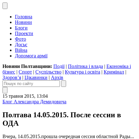
Головна
Новини
Блоги
Проекти
Фото
Досьє
Війна
Допомога армії
Новини Полтавщини:
Події
|
Політика і влада
|
Економіка і
бізнес
|
Спорт
|
Суспільство
|
Культура і освіта
|
Кримінал
|
Здоров’я
|
Цікавинки
|
Архів
15 травня 2015, 13:04
Блог Александра Демидовича
Полтава 14.05.2015. После сессии в
ОДА
Вчера, 14.05.2015.прошла очередная сессия областной Рады...