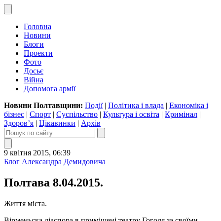
Головна
Новини
Блоги
Проекти
Фото
Досьє
Війна
Допомога армії
Новини Полтавщини:
Події
|
Політика і влада
|
Економіка і
бізнес
|
Спорт
|
Суспільство
|
Культура і освіта
|
Кримінал
|
Здоров’я
|
Цікавинки
|
Архів
9 квітня 2015, 06:39
Блог Александра Демидовича
Полтава 8.04.2015.
Життя міста.
Вірменьска діаспора в приміщені театру Гоголя за своїми