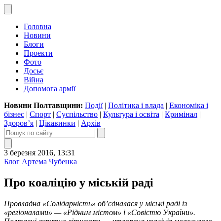
Головна
Новини
Блоги
Проекти
Фото
Досьє
Війна
Допомога армії
Новини Полтавщини:
Події
|
Політика і влада
|
Економіка і
бізнес
|
Спорт
|
Суспільство
|
Культура і освіта
|
Кримінал
|
Здоров’я
|
Цікавинки
|
Архів
3 березня 2016, 13:31
Блог Артема Чубенка
Про коаліцію у міській раді
Провладна «Солідарність» об’єдналася у міські раді із
«регіоналами» — «Рідним містом» і «Совістю України».