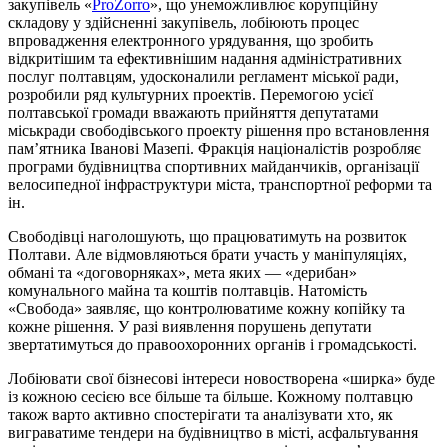
закупівель «
ProZorro
», що унеможливлює корупційну
складову у здійсненні закупівель, лобіюють процес
впровадження електронного урядування, що зробить
відкритішим та ефективнішим надання адміністративних
послуг полтавцям, удосконалили регламент міської ради,
розробили ряд культурних проектів. Перемогою усієї
полтавської громади вважають прийняття депутатами
міськради свободівського проекту рішення про встановлення
пам’ятника Іванові Мазепі. Фракція націоналістів розробляє
програми будівництва спортивних майданчиків, організації
велосипедної інфраструктури міста, транспортної реформи та
ін.
Свободівці наголошують, що працюватимуть на розвиток
Полтави. Але відмовляються брати участь у маніпуляціях,
обмані та «договорняках», мета яких — «дерибан»
комунального майна та коштів полтавців. Натомість
«Свобода» заявляє, що контролюватиме кожну копійку та
кожне рішення. У разі виявлення порушень депутати
звертатимуться до правоохоронних органів і громадськості.
Лобіювати свої бізнесові інтереси новостворена «ширка» буде
із кожною сесією все більше та більше. Кожному полтавцю
також варто активно спостерігати та аналізувати хто, як
виграватиме тендери на будівництво в місті, асфальтування