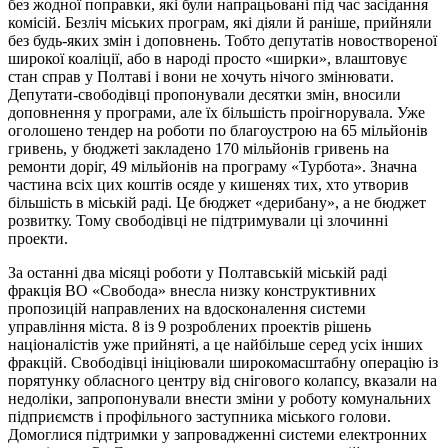
без жодної поправки, які були напрацьовані під час засідання
комісій. Безліч міських програм, які діяли й раніше, прийняли
без будь-яких змін і доповнень. Тобто депутатів новоствореної
широкої коаліції, або в народі просто «ширки», влаштовує
стан справ у Полтаві і вони не хочуть нічого змінювати.
Депутати-свободівці пропонували десятки змін, вносили
доповнення у програми, але їх більшість проігнорувала. Уже
оголошено тендер на роботи по благоустрою на 65 мільйонів
гривень, у бюджеті закладено 170 мільйонів гривень на
ремонти доріг, 49 мільйонів на програму «Турбота». Значна
частина всіх цих коштів осяде у кишенях тих, хто утворив
більшість в міській раді. Це бюджет «дерибану», а не бюджет
розвитку. Тому свободівці не підтримували ці злочинні
проекти.
За останні два місяці роботи у Полтавській міській раді
фракція ВО «Свобода» внесла низку конструктивних
пропозицій направлених на вдосконалення системи
управління міста. 8 із 9 розроблених проектів рішень
націоналістів уже прийняті, а це найбільше серед усіх інших
фракцій. Свободівці ініціювали широкомасштабну операцію із
порятунку обласного центру від снігового колапсу, вказали на
недоліки, запропонували внести зміни у роботу комунальних
підприємств і профільного заступника міського голови.
Домоглися підтримки у запровадженні системи електронних