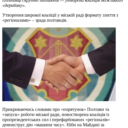
Полтавці скрутно зітхають — утворена коаліція можливого
«дерибану».
Утворення широкої коаліції у міській раді формату злиття з
«регіоналами» – зрада полтавців.
Прикриваючись словами про «порятунок» Полтави та
«запуск» роботи міської ради, новостворена коаліція із
пропрезидентських сил і перефарбованих «регіоналів»
демонструє дію «машини часу». Ніби на Майдані за