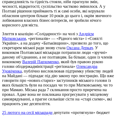
справедливість та гідність стояли, ніби прагнули змін,
чесності, відкритості; суспільство частково змінилося. А у
Полтаві рішення приймають ті ж самі особи, які керували
обласним центром більше 10 років до цього і, окрім звичного
лобіювання власних бізнес-інтересів, не зробили нічого
корисного для міста.
Злиття в коаліцію «Солідарності» на чолі з
Андрієм
Матковським
, «регіоналів» — «Рідного міста» і «Совісті
України», а на додачу «Батьківщини», призвело до того, що
секретарем міської ради знову стала
Оксана Деркач
. У
виконком Полтавської міськради потрапили люди «зручні»
даному об’єднанню, а не полтавцям. Ба більше, один із членів
виконкому
Валерій Пархоменко
, який був правою рукою
голови облдержадміністрації «регіонала»
Олександра
Удовіченка
, публічно висловлював підтримку убивству людей
на Майдані — підпадає під дію закону про люстрацію. Що вже
говорити про «нових-старих» заступників міського голови із
яких більшість були на посадах чи то при Матковському, чи то
при Мамаю. Міська рада 7 скликання просто приречена на
провал. Адже вона не покликана прогресувати у місцевому
самоврядуванні, а прагне сильніше сісти на «старі схеми», які
працюють уже десятиліття.
25 лютого на сесії міськради
депутати «протягнули» бюджет