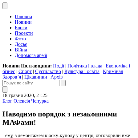
Головна
Новини
Блоги
Проекти
Фото
Досьє
Війна
Допомога армії
Новини Полтавщини:
Події
|
Політика і влада
|
Економіка і
бізнес
|
Спорт
|
Суспільство
|
Культура і освіта
|
Кримінал
|
Здоров’я
|
Цікавинки
|
Архів
18 травня 2020, 21:25
Блог Олексія Чепурка
Наводимо порядок з незаконними
МАФами!
Тему, з демонтажем кіоску-куполу у центрі, обговорили вже