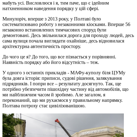
мабуть усі. Висловлюся і я, тим паче, що є ідейним
натхненником наведення порядку у цій сфері.
Минулоріч, вперше з 2013 року, у Полтаві було
систематизовано роботу з незаконними кіосками. Вперше 56
незаконно встановлених тимчасових споруд були
демонтовані. Десь звільнилася дорога для проходу людей, десь
сама вулиця почала виглядати охайніше, десь відновилася
архітектурна автентичність простору.
До чого це я? До того, що все пізнається у порівнянні.
Наявність порядку або його відсутність – теж.
У одного з останніх прикладів - МАФу-куполу біля ЦУМу
була довга історія: приписи, судові рішення, залякування
підрядників. І попри все – результату досягнуто. Так, ще
потрібно убезпечити пішохідну частину від автомобілів, що
ми найближчим часом й зробимо. Але загалом, я
переконаний, що ми рухаємося у правильному напрямку.
Полтава потроху стає цивілізованішою.