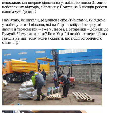
нещодавно ми вперше віддали на утилізацію понад 3 тонни
небезпечних відходів, зібраних у Полтаві за 5 місяців роботи
нашим «екобусом»!
Пам’ятаю, як шукали, радилися з екоактивістами, як будемо
утилізовувати ті відходи, які назбирає екобус. І ось ртутні
лампи й термометри – вже у Львові, а батарейки – доїхали до
Румунії. Чому так далеко? Бо в Україні подібних переробних
заводів не має, тому можна сказати, що подія історичного
масштабу!