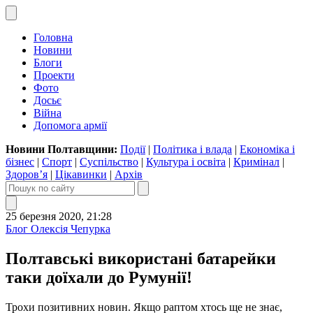
Головна
Новини
Блоги
Проекти
Фото
Досьє
Війна
Допомога армії
Новини Полтавщини:
Події
|
Політика і влада
|
Економіка і
бізнес
|
Спорт
|
Суспільство
|
Культура і освіта
|
Кримінал
|
Здоров’я
|
Цікавинки
|
Архів
25 березня 2020, 21:28
Блог Олексія Чепурка
Полтавські використані батарейки
таки доїхали до Румунії!
Трохи позитивних новин. Якщо раптом хтось ще не знає,