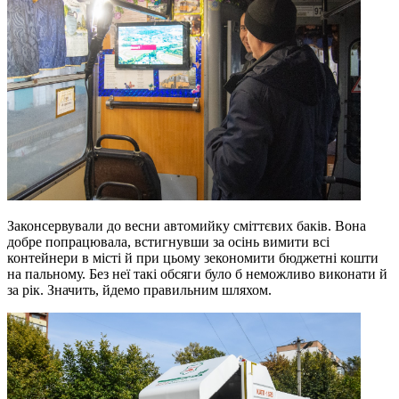
Законсервували до весни автомийку сміттєвих баків. Вона
добре попрацювала, встигнувши за осінь вимити всі
контейнери в місті й при цьому зекономити бюджетні кошти
на пальному. Без неї такі обсяги було б неможливо виконати й
за рік. Значить, йдемо правильним шляхом.