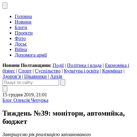
Головна
Новини
Блоги
Проекти
Фото
Досьє
Війна
Допомога армії
Новини Полтавщини:
Події
|
Політика і влада
|
Економіка і
бізнес
|
Спорт
|
Суспільство
|
Культура і освіта
|
Кримінал
|
Здоров’я
|
Цікавинки
|
Архів
15 грудня 2019, 21:01
Блог Олексія Чепурка
Тиждень №39: монітори, автомийка,
бюджет
Завершуємо рік реалізацією запланованого