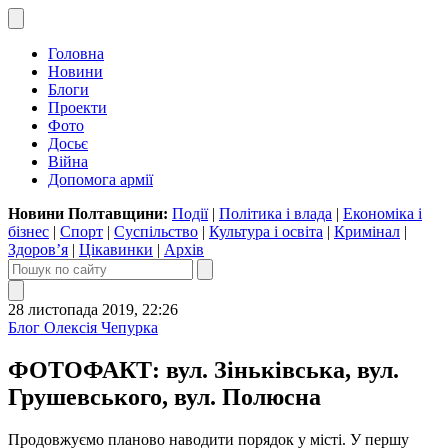
Головна
Новини
Блоги
Проекти
Фото
Досьє
Війна
Допомога армії
Новини Полтавщини:
Події
|
Політика і влада
|
Економіка і
бізнес
|
Спорт
|
Суспільство
|
Культура і освіта
|
Кримінал
|
Здоров’я
|
Цікавинки
|
Архів
28 листопада 2019, 22:26
Блог Олексія Чепурка
ФОТОФАКТ: вул. Зіньківська, вул.
Грушевського, вул. Полюсна
Продовжуємо планово наводити порядок у місті. У першу