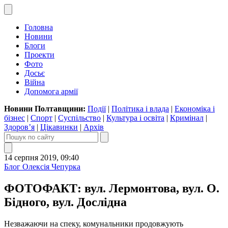
Головна
Новини
Блоги
Проекти
Фото
Досьє
Війна
Допомога армії
Новини Полтавщини:
Події
|
Політика і влада
|
Економіка і
бізнес
|
Спорт
|
Суспільство
|
Культура і освіта
|
Кримінал
|
Здоров’я
|
Цікавинки
|
Архів
14 серпня 2019, 09:40
Блог Олексія Чепурка
ФОТОФАКТ: вул. Лермонтова, вул. О.
Бідного, вул. Дослідна
Незважаючи на спеку, комунальники продовжують