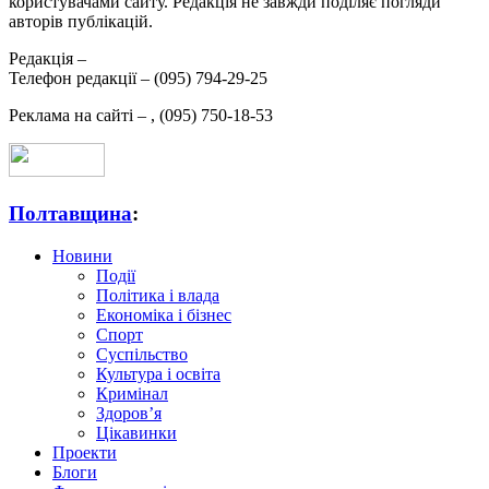
користувачами сайту. Редакція не завжди поділяє погляди
авторів публікацій.
Редакція –
Телефон редакції –
(095) 794-29-25
Реклама на сайті –
,
(095) 750-18-53
Полтавщина
:
Новини
Події
Політика і влада
Економіка і бізнес
Спорт
Суспільство
Культура і освіта
Кримінал
Здоров’я
Цікавинки
Проекти
Блоги