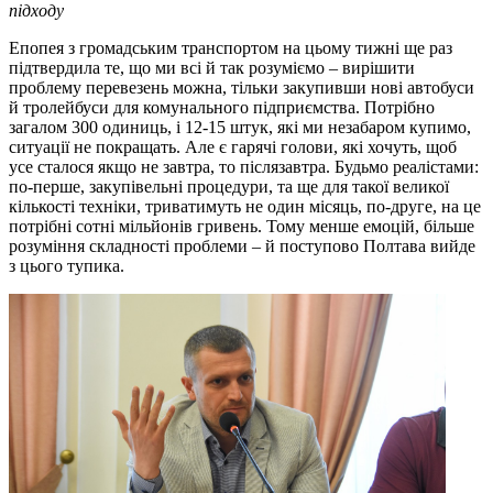
підходу
Епопея з громадським транспортом на цьому тижні ще раз
підтвердила те, що ми всі й так розуміємо – вирішити
проблему перевезень можна, тільки закупивши нові автобуси
й тролейбуси для комунального підприємства. Потрібно
загалом 300 одиниць, і 12-15 штук, які ми незабаром купимо,
ситуації не покращать. Але є гарячі голови, які хочуть, щоб
усе сталося якщо не завтра, то післязавтра. Будьмо реалістами:
по-перше, закупівельні процедури, та ще для такої великої
кількості техніки, триватимуть не один місяць, по-друге, на це
потрібні сотні мільйонів гривень. Тому менше емоцій, більше
розуміння складності проблеми – й поступово Полтава вийде
з цього тупика.