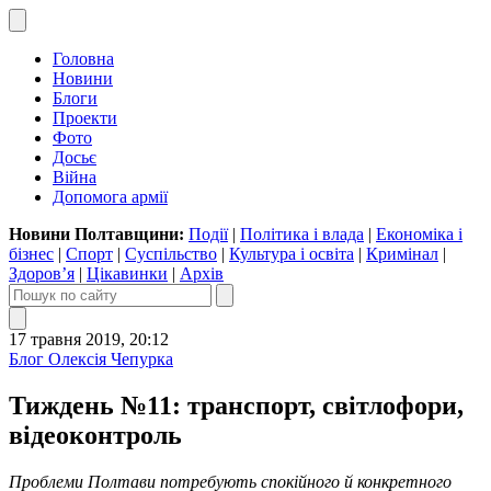
Головна
Новини
Блоги
Проекти
Фото
Досьє
Війна
Допомога армії
Новини Полтавщини:
Події
|
Політика і влада
|
Економіка і
бізнес
|
Спорт
|
Суспільство
|
Культура і освіта
|
Кримінал
|
Здоров’я
|
Цікавинки
|
Архів
17 травня 2019, 20:12
Блог Олексія Чепурка
Тиждень №11: транспорт, світлофори,
відеоконтроль
Проблеми Полтави потребують спокійного й конкретного