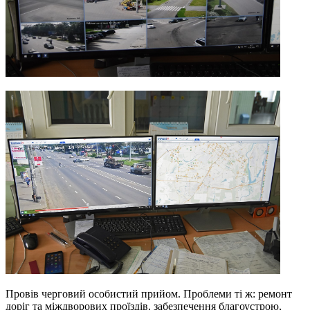
Провів черговий особистий прийом. Проблеми ті ж: ремонт
доріг та міждворових проїздів, забезпечення благоустрою,