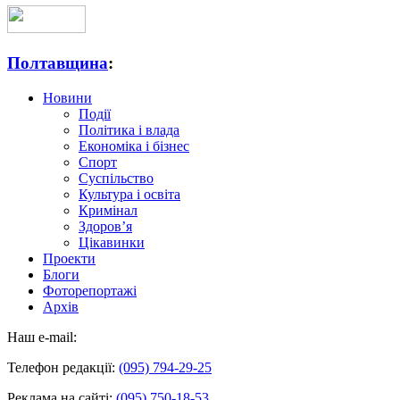
Полтавщина
:
Новини
Події
Політика і влада
Економіка і бізнес
Спорт
Суспільство
Культура і освіта
Кримінал
Здоров’я
Цікавинки
Проекти
Блоги
Фоторепортажі
Архів
Наш e-mail:
Телефон редакції:
(095) 794-29-25
Реклама на сайті:
(095) 750-18-53