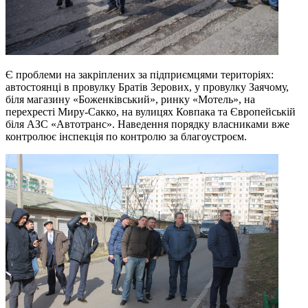
Є проблеми на закріплених за підприємцями територіях:
автостоянці в провулку Братів Зерових, у провулку Заячому,
біля магазину «Боженківський», ринку «Мотель», на
перехресті Миру-Сакко, на вулицях Ковпака та Європейській
біля АЗС «Автотранс». Наведення порядку власниками вже
контролює інспекція по контролю за благоустроєм.