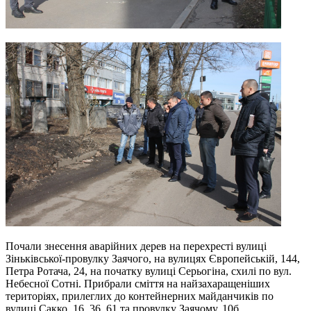
Почали знесення аварійних дерев на перехресті вулиці
Зіньківської-провулку Заячого, на вулицях Європейській, 144,
Петра Ротача, 24, на початку вулиці Серьогіна, схилі по вул.
Небесної Сотні. Прибрали сміття на найзахаращеніших
територіях, прилеглих до контейнерних майданчиків по
вулиці Сакко, 16, 36, 61 та провулку Заячому, 10б.