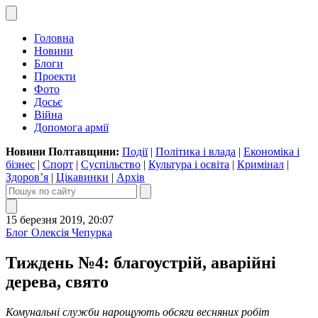
Головна
Новини
Блоги
Проекти
Фото
Досьє
Війна
Допомога армії
Новини Полтавщини:
Події
|
Політика і влада
|
Економіка і
бізнес
|
Спорт
|
Суспільство
|
Культура і освіта
|
Кримінал
|
Здоров’я
|
Цікавинки
|
Архів
15 березня 2019, 20:07
Блог Олексія Чепурка
Тиждень №4: благоустрій, аварійні
дерева, свято
Комунальні служби нарощують обсяги весняних робіт