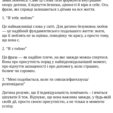
замислюючись. Саме ці слова тихо формують внутрішню
опору дитини, її відчуття безпеки, цінності й віри в себе. Ось
фрази, які справді залишаються з дітьми на все життя.
1. “Я тебе люблю”
Це найважливіші слова у світі. Для дитини безумовна любов
— це надійний фундаментвсього подальшого життя: знати,
що її люблять не за оцінки, поведінку чи красу, а просто тому,
що вона є.
2. “Я з тобою”
Ця фраза — як надійне плече, на яке завжди можна спертися.
Вона про присутність поряд у найвідповідальніший момент,
про відчуття захищеності і про допомогу, коли страшно,
боляче чи соромно.
3. “Мені подобається, коли ти смієшся/фантазуєш/
розповідаєш”
Дитина розуміє, що її індивідуальність помічають – і вчиться
цінувати її теж. Відчуває, що вона важлива завжди, у будь-якій
своїй дії, просто своєю присутністю, а не тільки в моменти
успіху.