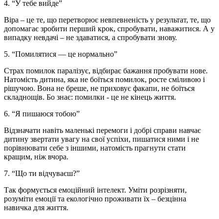
4. “У тебе вийде”
Віра – це те, що перетворює невпевненість у результат, те, що
допомагає зробити перший крок, спробувати, наважитися. А у
випадку невдачі – не здаватися, а спробувати знову.
5. “Помилятися — це нормально”
Страх помилок паралізує, відбирає бажання пробувати нове.
Натомість дитина, яка не боїться помилок, росте сміливою і
рішучою. Вона не бреше, не приховує факапи, не боїться
складнощів. Бо знає: помилки - це не кінець життя.
6. “Я пишаюся тобою”
Відзначати навіть маленькі перемоги і добрі справи навчає
дитину звертати увагу на свої успіхи, пишатися ними і не
порівнювати себе з іншими, натомість прагнути стати
кращим, ніж вчора.
7. “Що ти відчуваєш?”
Так формується емоційний інтелект. Уміти розрізняти,
розуміти емоції та екологічно проживати їх – безцінна
навичка для життя.