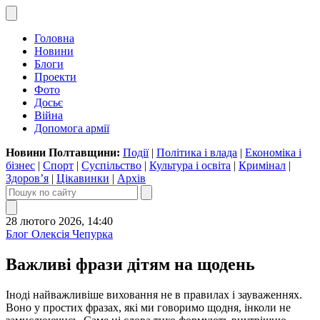
Головна
Новини
Блоги
Проекти
Фото
Досьє
Війна
Допомога армії
Новини Полтавщини:
Події
|
Політика і влада
|
Економіка і
бізнес
|
Спорт
|
Суспільство
|
Культура і освіта
|
Кримінал
|
Здоров’я
|
Цікавинки
|
Архів
28 лютого 2026, 14:40
Блог Олексія Чепурка
Важливі фрази дітям на щодень
Іноді найважливіше виховання не в правилах і зауваженнях.
Воно у простих фразах, які ми говоримо щодня, інколи не