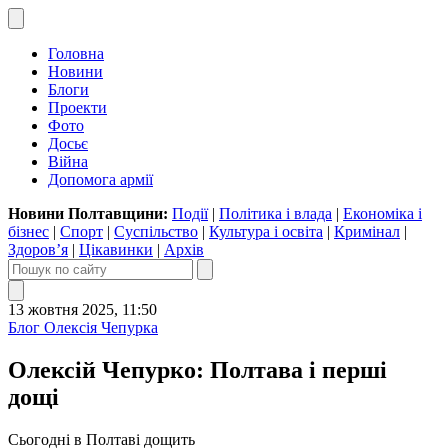
Головна
Новини
Блоги
Проекти
Фото
Досьє
Війна
Допомога армії
Новини Полтавщини:
Події
|
Політика і влада
|
Економіка і
бізнес
|
Спорт
|
Суспільство
|
Культура і освіта
|
Кримінал
|
Здоров’я
|
Цікавинки
|
Архів
13 жовтня 2025, 11:50
Блог Олексія Чепурка
Олексій Чепурко: Полтава і перші
дощі
Сьогодні в Полтаві дощить