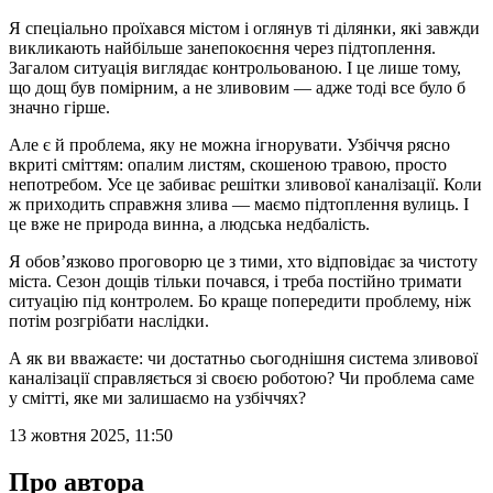
Я спеціально проїхався містом і оглянув ті ділянки, які завжди
викликають найбільше занепокоєння через підтоплення.
Загалом ситуація виглядає контрольованою. І це лише тому,
що дощ був помірним, а не зливовим — адже тоді все було б
значно гірше.
Але є й проблема, яку не можна ігнорувати. Узбіччя рясно
вкриті сміттям: опалим листям, скошеною травою, просто
непотребом. Усе це забиває решітки зливової каналізації. Коли
ж приходить справжня злива — маємо підтоплення вулиць. І
це вже не природа винна, а людська недбалість.
Я обов’язково проговорю це з тими, хто відповідає за чистоту
міста. Сезон дощів тільки почався, і треба постійно тримати
ситуацію під контролем. Бо краще попередити проблему, ніж
потім розгрібати наслідки.
А як ви вважаєте: чи достатньо сьогоднішня система зливової
каналізації справляється зі своєю роботою? Чи проблема саме
у смітті, яке ми залишаємо на узбіччях?
13 жовтня 2025, 11:50
Про автора