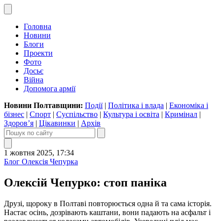
Головна
Новини
Блоги
Проекти
Фото
Досьє
Війна
Допомога армії
Новини Полтавщини:
Події
|
Політика і влада
|
Економіка і
бізнес
|
Спорт
|
Суспільство
|
Культура і освіта
|
Кримінал
|
Здоров’я
|
Цікавинки
|
Архів
1 жовтня 2025, 17:34
Блог Олексія Чепурка
Олексій Чепурко: стоп паніка
Друзі, щороку в Полтаві повторюється одна й та сама історія.
Настає осінь, дозрівають каштани, вони падають на асфальт і