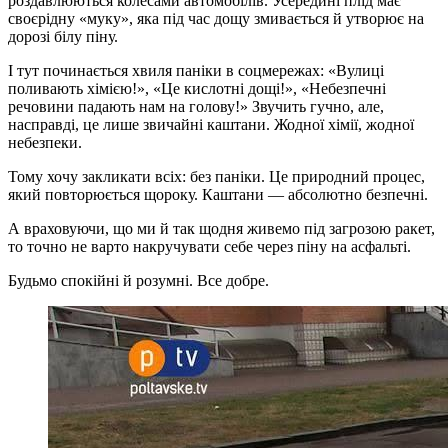
роздавлюються колесами автомобілів. Усередині плід має
своєрідну «муку», яка під час дощу змивається й утворює на
дорозі білу піну.
І тут починається хвиля паніки в соцмережах: «Вулиці
поливають хімією!», «Це кислотні дощі!», «Небезпечні
речовини падають нам на голову!» Звучить гучно, але,
насправді, це лише звичайні каштани. Жодної хімії, жодної
небезпеки.
Тому хочу закликати всіх: без паніки. Це природний процес,
який повторюється щороку. Каштани — абсолютно безпечні.
А враховуючи, що ми й так щодня живемо під загрозою ракет,
то точно не варто накручувати себе через піну на асфальті.
Будьмо спокійні й розумні. Все добре.