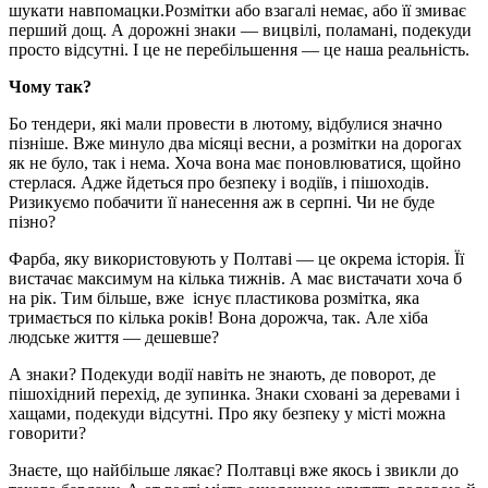
шукати навпомацки.Розмітки або взагалі немає, або її змиває
перший дощ. А дорожні знаки — вицвілі, поламані, подекуди
просто відсутні. І це не перебільшення — це наша реальність.
Чому так?
Бо тендери, які мали провести в лютому, відбулися значно
пізніше. Вже минуло два місяці весни, а розмітки на дорогах
як не було, так і нема. Хоча вона має поновлюватися, щойно
стерлася. Адже йдеться про безпеку і водіїв, і пішоходів.
Ризикуємо побачити її нанесення аж в серпні. Чи не буде
пізно?
Фарба, яку використовують у Полтаві — це окрема історія. Її
вистачає максимум на кілька тижнів. А має вистачати хоча б
на рік. Тим більше, вже існує пластикова розмітка, яка
тримається по кілька років! Вона дорожча, так. Але хіба
людське життя — дешевше?
А знаки? Подекуди водії навіть не знають, де поворот, де
пішохідний перехід, де зупинка. Знаки сховані за деревами і
хащами, подекуди відсутні. Про яку безпеку у місті можна
говорити?
Знаєте, що найбільше лякає? Полтавці вже якось і звикли до