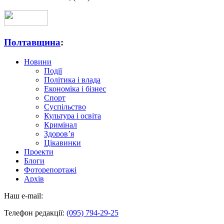
Полтавщина
:
Новини
Події
Політика і влада
Економіка і бізнес
Спорт
Суспільство
Культура і освіта
Кримінал
Здоров’я
Цікавинки
Проекти
Блоги
Фоторепортажі
Архів
Наш e-mail:
Телефон редакції:
(095) 794-29-25