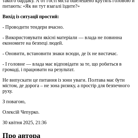
такого бардаку. А от гості міста ошелешено крутять головою й
питають: «Як ви тут взагалі їздите?»
Вихід із ситуації простий:
- Проводити тендери вчасно.
- Використовувати якісні матеріали — влада не повинна
економите на безпеці людей.
- Оновити, встановити знаки всюди, де їх не вистачає.
- І головне — влада має відповідати за те, що робиться в
громаді, і працювати на результат.
Не випускати це питання із зони уваги. Полтава має бути
містом, де дорога – не зона ризику, а простір для безпечного
руху.
З повагою,
Олексій Чепурко.
30 квітня 2025, 21:36
Про автора