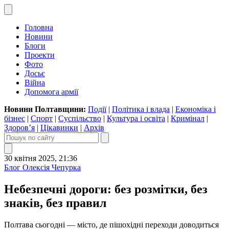
Головна
Новини
Блоги
Проекти
Фото
Досьє
Війна
Допомога армії
Новини Полтавщини:
Події
|
Політика і влада
|
Економіка і
бізнес
|
Спорт
|
Суспільство
|
Культура і освіта
|
Кримінал
|
Здоров’я
|
Цікавинки
|
Архів
30 квітня 2025, 21:36
Блог Олексія Чепурка
Небезпечні дороги: без розмітки, без
знаків, без правил
Полтава сьогодні — місто, де пішохідні переходи доводиться