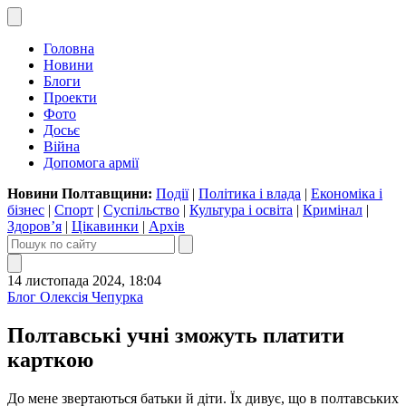
Головна
Новини
Блоги
Проекти
Фото
Досьє
Війна
Допомога армії
Новини Полтавщини:
Події
|
Політика і влада
|
Економіка і
бізнес
|
Спорт
|
Суспільство
|
Культура і освіта
|
Кримінал
|
Здоров’я
|
Цікавинки
|
Архів
14 листопада 2024, 18:04
Блог Олексія Чепурка
Полтавські учні зможуть платити
карткою
До мене звертаються батьки й діти. Їх дивує, що в полтавських