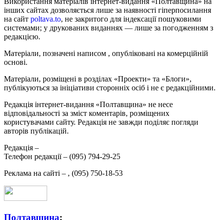
Використання матеріалів інтернет-видання «Полтавщина» на
інших сайтах дозволяється лише за наявності гіперпосилання
на сайт
poltava.to
, не закритого для індексації пошуковими
системами; у друкованих виданнях — лише за погодженням з
редакцією.
Матеріали, позначені написом
, опубліковані на комерційній
основі.
Матеріали, розміщені в розділах «Проекти» та «Блоги»,
публікуються за ініціативи сторонніх осіб і не є редакційними.
Редакція інтернет-видання «Полтавщина» не несе
відповідальності за зміст коментарів, розміщених
користувачами сайту. Редакція не завжди поділяє погляди
авторів публікацій.
Редакція –
Телефон редакції –
(095) 794-29-25
Реклама на сайті –
,
(095) 750-18-53
Полтавщина
: