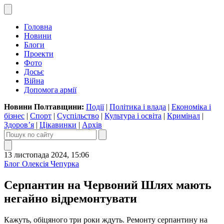
Головна
Новини
Блоги
Проекти
Фото
Досьє
Війна
Допомога армії
Новини Полтавщини:
Події
|
Політика і влада
|
Економіка і
бізнес
|
Спорт
|
Суспільство
|
Культура і освіта
|
Кримінал
|
Здоров’я
|
Цікавинки
|
Архів
13 листопада 2024, 15:06
Блог Олексія Чепурка
Серпантин на Червоний Шлях мають
негайно відремонтувати
Кажуть, обіцяного три роки ждуть. Ремонту серпантину на