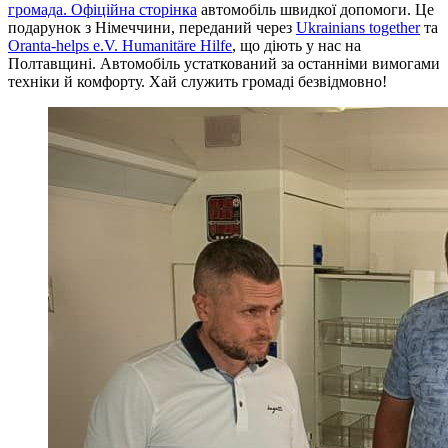
громада. Офіційна сторінка
автомобіль швидкої допомоги. Це
подарунок з Німеччини, переданий через
Ukrainians together
та
Oranta-helps e.V. Humanitäre Hilfe
, що діють у нас на
Полтавщині. Автомобіль устаткований за останніми вимогами
техніки й комфорту. Хай служить громаді безвідмовно!