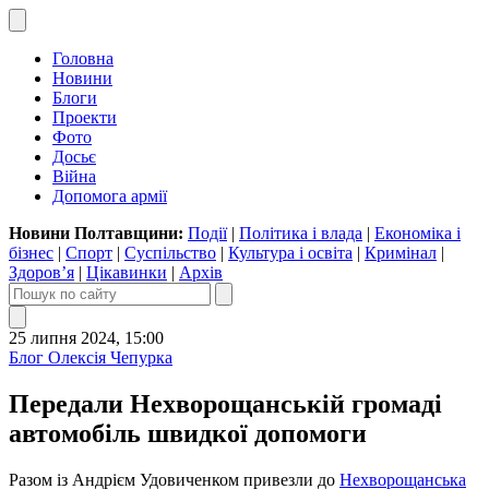
Головна
Новини
Блоги
Проекти
Фото
Досьє
Війна
Допомога армії
Новини Полтавщини:
Події
|
Політика і влада
|
Економіка і
бізнес
|
Спорт
|
Суспільство
|
Культура і освіта
|
Кримінал
|
Здоров’я
|
Цікавинки
|
Архів
25 липня 2024, 15:00
Блог Олексія Чепурка
Передали Нехворощанській громаді
автомобіль швидкої допомоги
Разом із Андрієм Удовиченком привезли до
Нехворощанська