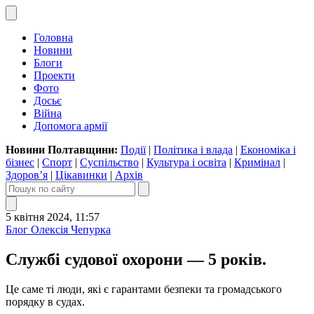
Головна
Новини
Блоги
Проекти
Фото
Досьє
Війна
Допомога армії
Новини Полтавщини:
Події
|
Політика і влада
|
Економіка і
бізнес
|
Спорт
|
Суспільство
|
Культура і освіта
|
Кримінал
|
Здоров’я
|
Цікавинки
|
Архів
5 квітня 2024, 11:57
Блог Олексія Чепурка
Службі судової охорони — 5 років.
Це саме ті люди, які є гарантами безпеки та громадського
порядку в судах.