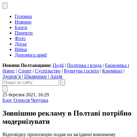
Головна
Новини
Блоги
Проекти
Фото
Досьє
Війна
Допомога армії
Новини Полтавщини:
Події
|
Політика і влада
|
Економіка і
бізнес
|
Спорт
|
Суспільство
|
Культура і освіта
|
Кримінал
|
Здоров’я
|
Цікавинки
|
Архів
25 березня 2021, 16:29
Блог Олексія Чепурка
Зовнішню рекламу в Полтаві потрібно
модернізувати
Відповідну пропозицію подав на засіданні виконкому