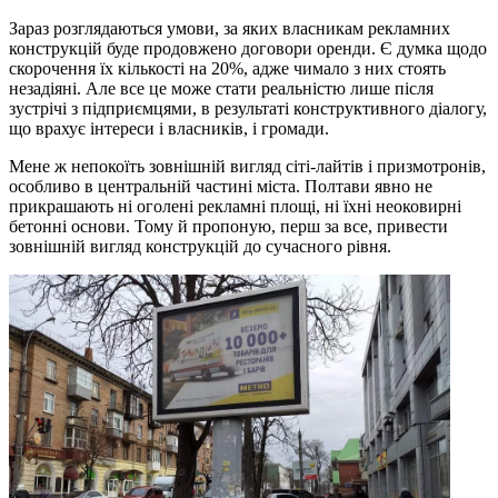
Зараз розглядаються умови, за яких власникам рекламних
конструкцій буде продовжено договори оренди. Є думка щодо
скорочення їх кількості на 20%, адже чимало з них стоять
незадіяні. Але все це може стати реальністю лише після
зустрічі з підприємцями, в результаті конструктивного діалогу,
що врахує інтереси і власників, і громади.
Мене ж непокоїть зовнішній вигляд сіті-лайтів і призмотронів,
особливо в центральній частині міста. Полтави явно не
прикрашають ні оголені рекламні площі, ні їхні неоковирні
бетонні основи. Тому й пропоную, перш за все, привести
зовнішній вигляд конструкцій до сучасного рівня.