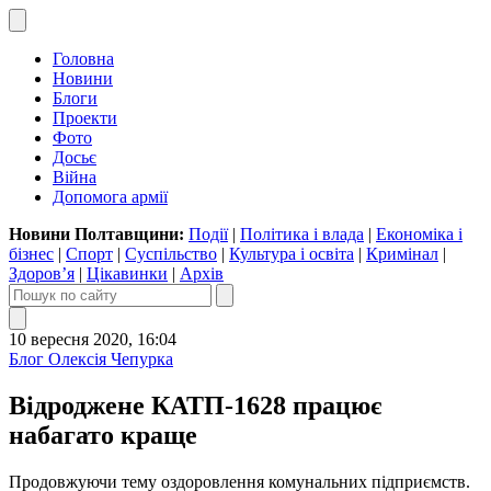
Головна
Новини
Блоги
Проекти
Фото
Досьє
Війна
Допомога армії
Новини Полтавщини:
Події
|
Політика і влада
|
Економіка і
бізнес
|
Спорт
|
Суспільство
|
Культура і освіта
|
Кримінал
|
Здоров’я
|
Цікавинки
|
Архів
10 вересня 2020, 16:04
Блог Олексія Чепурка
Відроджене КАТП-1628 працює
набагато краще
Продовжуючи тему оздоровлення комунальних підприємств.