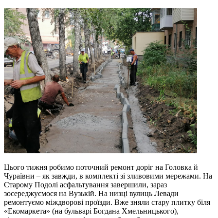
Цього тижня робимо поточний ремонт доріг на Головка й
Чураївни – як завжди, в комплекті зі зливовими мережами. На
Старому Подолі асфальтування завершили, зараз
зосереджуємося на Вузькій. На низці вулиць Левади
ремонтуємо міждворові проїзди. Вже зняли стару плитку біля
«Екомаркета» (на бульварі Богдана Хмельницького),