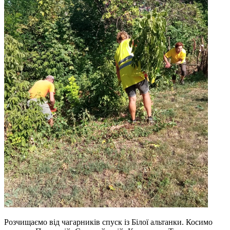
Розчищаємо від чагарників спуск із Білої альтанки. Косимо