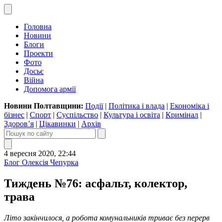
Головна
Новини
Блоги
Проекти
Фото
Досьє
Війна
Допомога армії
Новини Полтавщини:
Події
|
Політика і влада
|
Економіка і
бізнес
|
Спорт
|
Суспільство
|
Культура і освіта
|
Кримінал
|
Здоров’я
|
Цікавинки
|
Архів
4 вересня 2020, 22:44
Блог Олексія Чепурка
Тиждень №76: асфальт, колектор,
трава
Літо закінчилося, а робота комунальників триває без перерв