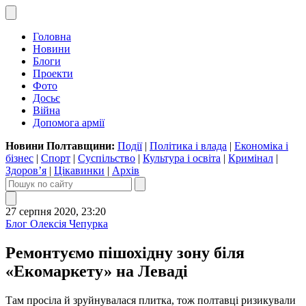
Головна
Новини
Блоги
Проекти
Фото
Досьє
Війна
Допомога армії
Новини Полтавщини:
Події
|
Політика і влада
|
Економіка і
бізнес
|
Спорт
|
Суспільство
|
Культура і освіта
|
Кримінал
|
Здоров’я
|
Цікавинки
|
Архів
27 серпня 2020, 23:20
Блог Олексія Чепурка
Ремонтуємо пішохідну зону біля
«Екомаркету» на Леваді
Там просіла й зруйнувалася плитка, тож полтавці ризикували