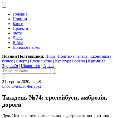
Головна
Новини
Блоги
Проекти
Фото
Досьє
Війна
Допомога армії
Новини Полтавщини:
Події
|
Політика і влада
|
Економіка і
бізнес
|
Спорт
|
Суспільство
|
Культура і освіта
|
Кримінал
|
Здоров’я
|
Цікавинки
|
Архів
21 серпня 2020, 22:48
Блог Олексія Чепурка
Тиждень №74: тролейбуси, амброзія,
дороги
День Незалежності комунальники зустрічають конкретною