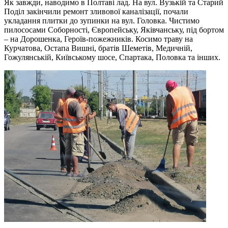
Як завжди, наводимо в Полтаві лад. На вул. Вузькій та Старий
Поділ закінчили ремонт зливової каналізації, почали
укладання плитки до зупинки на вул. Головка. Чистимо
пилососами Соборності, Європейську, Яківчанську, під бортом
– на Дорошенка, Героїв-пожежників. Косимо траву на
Курчатова, Остапа Вишні, братів Шеметів, Медичній,
Гожулянській, Київському шосе, Спартака, Половка та інших.