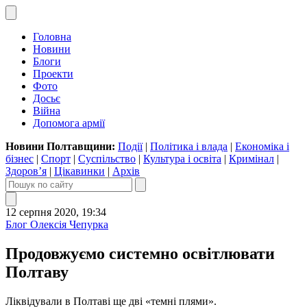
Головна
Новини
Блоги
Проекти
Фото
Досьє
Війна
Допомога армії
Новини Полтавщини:
Події
|
Політика і влада
|
Економіка і
бізнес
|
Спорт
|
Суспільство
|
Культура і освіта
|
Кримінал
|
Здоров’я
|
Цікавинки
|
Архів
12 серпня 2020, 19:34
Блог Олексія Чепурка
Продовжуємо системно освітлювати
Полтаву
Ліквідували в Полтаві ще дві «темні плями».