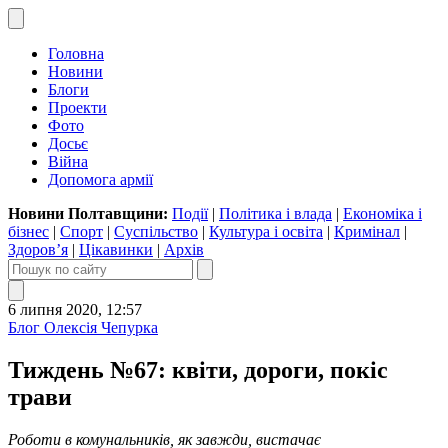
Головна
Новини
Блоги
Проекти
Фото
Досьє
Війна
Допомога армії
Новини Полтавщини:
Події
|
Політика і влада
|
Економіка і
бізнес
|
Спорт
|
Суспільство
|
Культура і освіта
|
Кримінал
|
Здоров’я
|
Цікавинки
|
Архів
6 липня 2020, 12:57
Блог Олексія Чепурка
Тиждень №67: квіти, дороги, покіс
трави
Роботи в комунальників, як завжди, вистачає