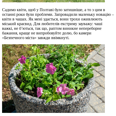
Садимо квіти, щоб у Полтаві було затишніше, а то з цим в
останні роки були проблеми. Запровадили маленьку новацію –
квіти в чашах. Як мені здається, вони трохи оживлюють
міський краєвид. Для любителів екстриму зауважу: чаші
важкі, не б’ються, так що, раптом виникне непереборне
бажання, краще не випробовуйте долю, бо камери
«Безпечного міста» завжди ввімкнуті.