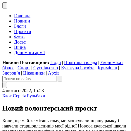
Головна
Новини
Блоги
Проекти
Фото
Досьє
Війна
Допомога армії
Новини Полтавщини:
Події
|
Політика і влада
|
Економіка і
бізнес
|
Спорт
|
Суспільство
|
Культура і освіта
|
Кримінал
|
Здоров’я
|
Цікавинки
|
Архів
4 лютого 2022, 15:53
Блог Сергія Бульбахи
Новий волонтерський проєкт
Коли, ще майже місяць тому, ми монтували першу рамку і
навчали старшокласників моєї рідної Новосанжарської школи