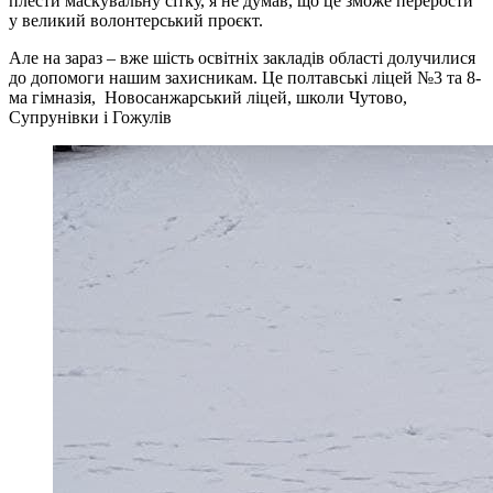
плести маскувальну сітку, я не думав, що це зможе перерости
у великий волонтерський проєкт.
Але на зараз – вже шість освітніх закладів області долучилися
до допомоги нашим захисникам. Це полтавські ліцей №3 та 8-
ма гімназія, Новосанжарський ліцей, школи Чутово,
Супрунівки і Гожулів