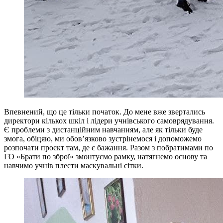
Впевнений, що це тільки початок. До мене вже звертались
директори кількох шкіл і лідери учнівського самоврядування.
Є проблеми з дистанційним навчанням, але як тільки буде
змога, обіцяю, ми обов’язково зустрінемося і допоможемо
розпочати проєкт там, де є бажання. Разом з побратимами по
ГО «Брати по зброї» змонтуємо рамку, натягнемо основу та
навчимо учнів плести маскувальні сітки.