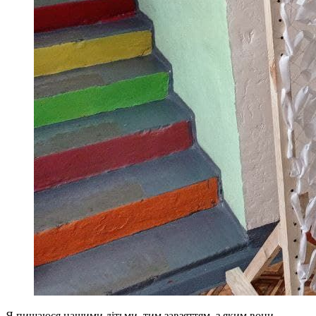
Я пишаюся нашими дітьми, тим завзяттям, з яким вони