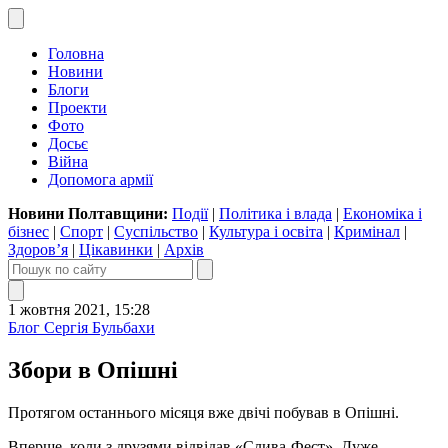
Головна
Новини
Блоги
Проекти
Фото
Досьє
Війна
Допомога армії
Новини Полтавщини:
Події
|
Політика і влада
|
Економіка і
бізнес
|
Спорт
|
Суспільство
|
Культура і освіта
|
Кримінал
|
Здоров’я
|
Цікавинки
|
Архів
1 жовтня 2021, 15:28
Блог Сергія Бульбахи
Збори в Опішні
Протягом останнього місяця вже двічі побував в Опішні.
Вперше, коли з друзями відвідав «Слива-Фест». Дуже