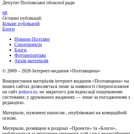
Депутат Полтавської обласної ради
68
Останні публікації:
Більше публікацій
Блоги
Новини Полтави
Спецпроекти
Блоги
Фоторепортажі
Архів матеріалів
© 2009 – 2026 Інтернет-видання «Полтавщина»
Використання матеріалів інтернет-видання «Полтавщина» на
інших сайтах дозволяється лише за наявності гіперпосилання
на сайт
poltava.to
, не закритого для індексації пошуковими
системами; у друкованих виданнях — лише за погодженням з
редакцією.
Матеріали, позначені написом
, опубліковані на комерційній
основі.
Матеріали, розміщені в розділах «Проекти» та «Блоги»,
публікуються за ініціативи сторонніх осіб і не є редакційними.