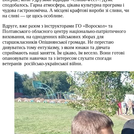
сподобалось. Гарна атмосфера, цікава культурна програма і
чудова гастрономічна. А місцеві крафтові вироби зі сливи, чи
на сливі — це щось особливе.
Вдруге, вже разом з інструкторами ГО «Вороскол» та
Полтавського обласного центру національно-патріотичного
виховання, на одноденних військових зборах для
старшокласників Опішнянської громади. Не перестаю
дивуватись тому ентузіазму, з яким юнаки та дівчата
сприймають наші заняття. Їм цікаво, їм весело. Вони готові
опановувати навички та з інтересом слухати спогади
ветеранів російсько-української війни.