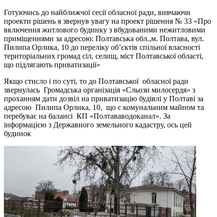
Готуючись до найближчої сесії обласної ради, вивчаючи
проекти рішень я звернув увагу на проект рішення № 33 «Про
включення житлового будинку з вбудованими нежитловими
приміщеннями за адресою: Полтавська обл.,м. Полтава, вул.
Пилипа Орлика, 10 до переліку об’єктів спільної власності
територіальних громад сіл, селищ, міст Полтавської області,
що підлягають приватизації»
Якщо стисло і по суті, то до Полтавської обласної ради
звернулась Громадська організація «Сльози милосердя» з
проханням дати дозвіл на приватизацію будівлі у Полтаві за
адресою Пилипа Орлика, 10, що є комунальним майном та
перебуває на балансі КП «Полтававодоканал». За
інформацією з Державного земельного кадастру, ось цей
будинок