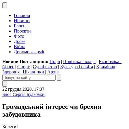
Головна
Новини
Блоги
Проекти
Фото
Досьє
Війна
Допомога армії
Новини Полтавщини:
Події
|
Політика і влада
|
Економіка і
бізнес
|
Спорт
|
Суспільство
|
Культура і освіта
|
Кримінал
|
Здоров’я
|
Цікавинки
|
Архів
22 грудня 2020, 17:07
Блог Сергія Бульбахи
Громадський інтерес чи брехня
забудовника
Колеги!