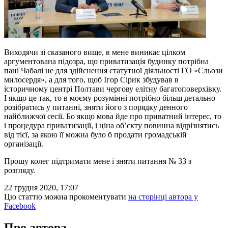
Виходячи зі сказаного вище, в мене виникає цілком
аргументована підозра, що приватизація будинку потрібна
пані Чабалі не для здійснення статутної діяльності ГО «Сльози
милосердя», а для того, щоб Ігор Сірик збудував в
історичному центрі Полтави чергову елітну багатоповерхівку.
І якщо це так, то в моєму розумінні потрібно більш детально
розібратись у питанні, зняти його з порядку денного
найближчої сесії. Бо якщо мова йде про приватний інтерес, то
і процедура приватизації, і ціна об’єкту повинна відрізнятись
від тієї, за якою її можна було б продати громадській
організації.
Прошу колег підтримати мене і зняти питання № 33 з
розгляду.
22 грудня 2020, 17:07
Цю статтю можна прокоментувати
на сторінці автора у
Facebook
Про автора