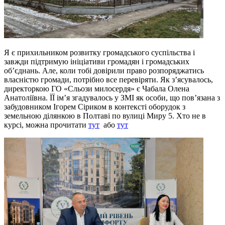
Я є прихильником розвитку громадського суспільства і
завжди підтримую ініціативи громадян і громадських
об’єднань. Але, коли тобі довірили право розпоряджатись
власністю громади, потрібно все перевіряти. Як з’ясувалось,
директоркою ГО «Сльози милосердя» є Чабала Олена
Анатоліївна. ЇЇ ім’я згадувалось у ЗМІ як особи, що пов’язана з
забудовником Ігорем Сіриком в контексті оборудок з
земельною ділянкою в Полтаві по вулиці Миру 5. Хто не в
курсі, можна прочитати
тут
або
тут