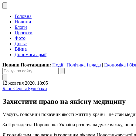
Головна
Новини
Блоги
Проекти
Фото
Досьє
Війна
Допомога армії
Новини Полтавщини:
Події
|
Політика і влада
|
Економіка і біз
12 жовтня 2020, 18:05
Блог Сергія Бульбахи
Захистити право на якісну медицину
Мабуть, головний показник якості життя у країні - це стан мед
За Президента Порошенка Україна розпочала дуже важку, непоп
Я гордий тим, що разом із головним лікарем Новосанжарської л