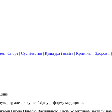
нес
|
Спорт
|
Суспільство
|
Культура і освіта
|
Кримінал
|
Здоров’я
ицини.
улярну, але - таку необхідну реформу медицини.
ікарні Гирею Ольгою Василівною, і всім колективом закладу, на