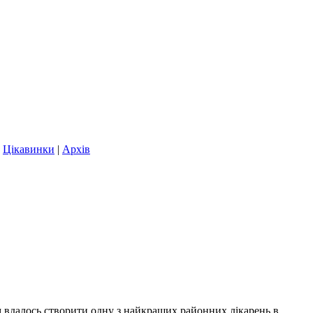
|
Цікавинки
|
Архів
м вдалось створити одну з найкращих районних лікарень в