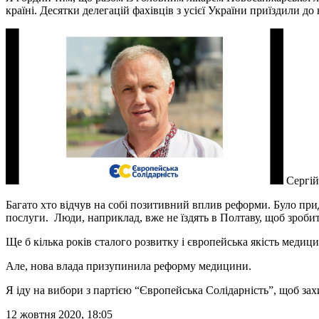
країні. Десятки делегацій фахівців з усієї України приїздили до
Сергій
Багато хто відчув на собі позитивний вплив реформи. Було при
послуги. Люди, наприклад, вже не їздять в Полтаву, щоб зробити
Ще б кілька років сталого розвитку і європейська якість меди
Але, нова влада призупинила реформу медицини.
Я іду на вибори з партією “Європейська Солідарність”, щоб зах
12 жовтня 2020, 18:05