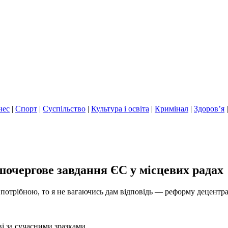
нес
|
Спорт
|
Суспільство
|
Культура і освіта
|
Кримінал
|
Здоров’я
шочергове завдання ЄС у місцевих радах
потрібною, то я не вагаючись дам відповідь — реформу децентрал
і за сучасними зразками.