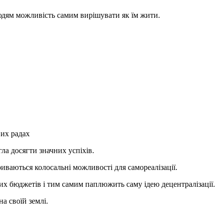
юдям можливість самим вирішувати як їм жити.
вих радах
ла досягти значних успіхів.
иваються колосальні можливості для самореалізації.
вих бюджетів і тим самим паплюжить саму ідею децентралізації.
а своїй землі.