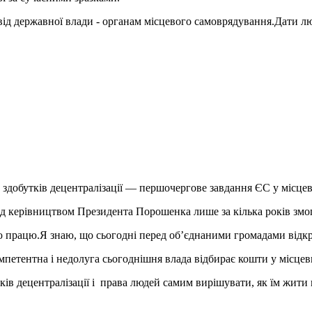
ід державної влади - органам місцевого самоврядування.Дати л
 здобутків децентралізації — першочергове завдання ЄС у місце
ід керівництвом Президента Порошенка лише за кілька років змог
ою працю.Я знаю, що сьогодні перед об’єднаними громадами відкр
омпетентна і недолуга сьогоднішня влада відбирає кошти у місце
ків децентралізації і права людей самим вирішувати, як їм жити н