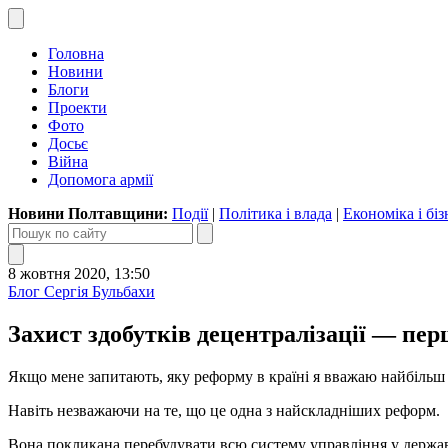
Головна
Новини
Блоги
Проекти
Фото
Досьє
Війна
Допомога армії
Новини Полтавщини:
Події
|
Політика і влада
|
Економіка і біз
8 жовтня 2020, 13:50
Блог Сергія Бульбахи
Захист здобутків децентралізації — пер
Якщо мене запитають, яку реформу в країні я вважаю найбільш 
Навіть незважаючи на те, що це одна з найскладніших реформ.
Вона покликана перебудувати всю систему управління у держав