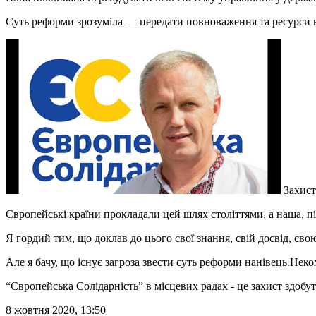
Суть реформи зрозуміла — передати повноваження та ресурси в
Захист
Європейські країни прокладали цей шлях століттями, а наша, п
Я гордий тим, що доклав до цього свої знання, свій досвід, св
Але я бачу, що існує загроза звести суть реформи нанівець.Нек
“Європейська Солідарність” в місцевих радах - це захист здобут
8 жовтня 2020, 13:50