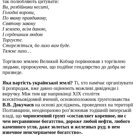
так полюбляють цитувати:
Ви, розбійники неситі,
Голодні ворони,
По якому правдивому,
Святому закону
І землею, всім даною,
І сердешним людом
Торгуєте.
Стережіться, бо лихо вам буде.
Тяжке лихо…
Торгівлю землею Великий Кобзар порівнював з торгівлею
людьми, пророкуючи, що подібне гендлярство до добра не
призведе.
Яка вартість української землі?
Ті, хто намічає організувати
її розпродаж, вже давно оцінюють можливі дивіденди і
виручку. Між тим ще наприкінці ХІХ століття
всесвітньовідомий вчений, основоположник ґрунтознавства
В.В. Докучаєв
на основі досліджень, проведених на території
Полтавщини, неодноразово роз’яснював тодішній імперській
владі, що
чорноземний грунт «составляет коренное, ни с
чем несравнимое богатство, дороже любой нефти, любого
каменного угля, даже золотых и железных руд; в нем
извечное неисчерпаемое богатство».