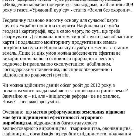
«Вкладений мільйон повернеться мільярдом», а 24 липня 2009
року в газеті «Урядовий кур’єр» - стаття «Земля без охорони».
Геодезичну планово-висотну основу для сучасної карти
грунтів України повинна створити Національна служба
геодезії і картографії, яку, в свою чергу, по суті, ще треба
сформувати. Для виконання тематичної ґрунтознавчої частини
карти і подальшого моніторингу продуктивних земель
потрібно заснувати Національну службу стеження за станом
земель. Лише за цих умов можна забезпечити ефективне
використання нашого основного природного ресурсу
водночас із правильною експлуатацією, дбайливим,
господарським ставленням, що сприяє збереженню і
відновленню родючості грунтів.
Чи можна здійснити даний обсяг робіт до 2012 року, з
початком якого влада наміряється запровадити ринок землі?
Звичайно ж – ні, але «ініціаторів реформ» це не хвилює.
Чому? – неважко зрозуміти.
Очевидно, що
метою реформування земельних відносин
має бути підвищення ефективності аграрного
виробництва,
відродження багатогалузевого
великотоварного виробництва - тваринництва, овочівництва,
садівництва, організація переробних підприємств, подолання