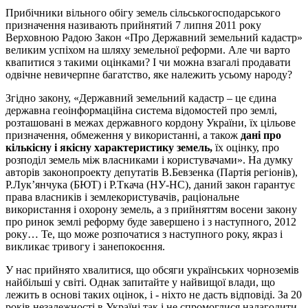
Прибічники вільного обігу земель сільськогосподарського
призначення називають прийнятий 7 липня 2011 року
Верховною Радою Закон «Про Державний земельний кадастр»
великим успіхом на шляху земельної реформи. Але чи варто
квапитися з такими оцінками? І чи можна взагалі продавати
одвічне невичерпне багатство, яке належить усьому народу?
Згідно закону, «Державний земельний кадастр – це єдина
державна геоінформаційна система відомостей про землі,
розташовані в межах державного кордону України, їх цільове
призначення, обмеження у використанні, а також
дані про
кількісну і якісну характеристику земель,
їх оцінку, про
розподіл земель між власниками і користувачами». На думку
авторів законопроекту депутатів В.Бевзенка (Партія регіонів),
Р.Лук’янчука (БЮТ) і Р.Ткача (НУ-НС), даний закон гарантує
права власників і землекористувачів, раціональне
використання і охорону земель, а з прийняттям восени закону
про ринок землі реформу буде завершено і з наступного, 2012
року… Те, що може розпочатися з наступного року, якраз і
викликає тривогу і занепокоєння.
У нас прийнято хвалитися, що обсяги українських чорноземів
найбільші у світі. Однак запитайте у найвищої влади, що
лежить в основі таких оцінок, і - ніхто не дасть відповіді. За 20
років незалежності в Україні так і не спромоглися налагодити