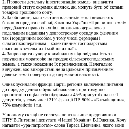
2.
Провести детальну інвентаризацію земель, визначити
правовий статус окремих ділянок, які можуть бути об’єктами
товарно-грошового обігу.
3.
За обставин, коли частина власників землі виявляють
бажання продати свої паї, Законом України «Про ринок землі»
передбачити право їх купівлі виключно державою з
подальшим наданням у довгострокову оренду як фізичним,
так і юридичним особам, у тому числі фермерам і
сільгоспкооперативам – колективним господарствам
власників земельних і майнових паїв.
4.
Запровадити сувору кримінальну відповідальність за
порушення мораторію на продаж сільськогосподарських
земель, а також незаконне їх привласнення. Нелегально
відчужені або використані не за цільовим призначенням
ділянки землі повернути до державної власності.
Однак зусиллями фракції Партії регіонів включення питання
до порядку денного було заблоковано, при тому, що
пропозицію соціалістів підтримали 45% присутніх на сесії
депутатів, у тому числі 21% фракції ПР, 80% - «Батьківщини»,
75% комуністів і т.д.
У повному складі не голосували «за» лише представники
НПУ В.Литвина і депутати «Нашої України» В.Ющенка. Хочу
нагадати «ура-патріотам» слова Тараса Шевченка, якого вони