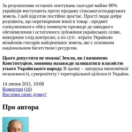
За результатами останніх опитувань сьогодні майже 80%
українців виступають проти продажу сільськогосподарських
земель. І цей відсоток постійно зростає. Прості люди добре
розуміють, що перетворення землі в товар - предмет
спекулятивного обігу неминуче призведе до швидкого
обезземелення і остаточного зубожіння українських селян,
виведення з-під контролю, а по суті - втрати Україною
мільйонів гектарів найцінніших земель, які є основним
національним багатством і ресурсом.
Цього допустити не можна! Земля, як і визначено
Конституцією, повинна назавжди залишатися власністю
усього Українського народу.
В цьому – запорука економічної
незалежності, суверенітету і територіальної цілісності України.
14 липня 2011, 10:08
Коментарі
(
16
)
Вислови свою думку!
Про автора