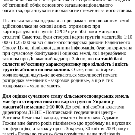
об’єктивний облік основного загальнонаціонального
багатства, організувати високоякісне стеження за його станом.
Гігантська загальнодержавна програма з розпаюванням землі
здійснювалася на основі даних, отриманих при
картографуванні грунтів СРСР ще в 50-і роки минулого
століття! Саме тоді були створені карти грунтів масштабів 1:10
000 і 1:25 000 на всі сільськогосподарські райони Радянського
Союзу. Ця ж, піввікової давнини інформація, буде використана
при сучасному бонітуванні і оцінках землі, як і передбачено
законом про Державний кадастр. Звісно, що
на такій базі
скласти об’єктивну характеристику про кількість і якість
грунтів абсолютно неможливо.
Отже, наші олігархи-
можновладці ждуть-не дочекаються можливості почати
розпродаж земельних «закромов родины», а що в тих
«закромах» - уяви не мають.
Для оцінки сучасного стану сільськогосподарських земель
має бути створена новітня карта грунтів України у
масштабі не менше 1:10 000.
До речі, я зі своїми колегами
директором ДНВП «Полтавський геодезичний центр»
Василем Лемиком і кандидатом технічних наук Адамом
Гожим вже багато років піднімаємо цю проблему на наукових
конференціях, а також у пресі. Зокрема, 30 квітня 2009 року в
газеті «Дзеркало тижня» була розміщена наша публікація