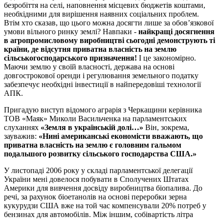
безробіття на селі, наповнення місцевих бюджетів коштами,
необхідними для вирішення наявних соціальних проблем.
Втім хто сказав, що цього можна досягти лише за обов’язкової
умови вільного ринку землі? Навпаки -
найкращі досягнення
в агропромисловому виробництві сьогодні демонструють ті
країни, де відсутня приватна власність на землю
сільськогосподарського призначення!
І це закономірно.
Маючи землю у своїй власності, держава на основі
довгострокової оренди і регулювання земельного податку
забезпечує необхідні інвестиції в найпередовіші технології
АПК.
Пригадую виступ відомого аграрія з Черкащини керівника
ТОВ «Маяк» Миколи Васильченка на парламентських
слуханнях
«Земля в українській долі…»
Він, зокрема,
зауважив:
«Нині американські економісти вважають, що
приватна власність на землю є головним гальмом
подальшого розвитку сільського господарства США.»
У листопаді 2006 року у складі парламентської делегації
України мені довелося побувати в Сполучених Штатах
Америки для вивчення досвіду виробництва біопалива. До
речі, за рахунок біоетанолів на основі переробки зерна
кукурудзи США вже на той час компенсували 20% потреб у
бензинах для автомобілів. Між іншим, собівартість літра