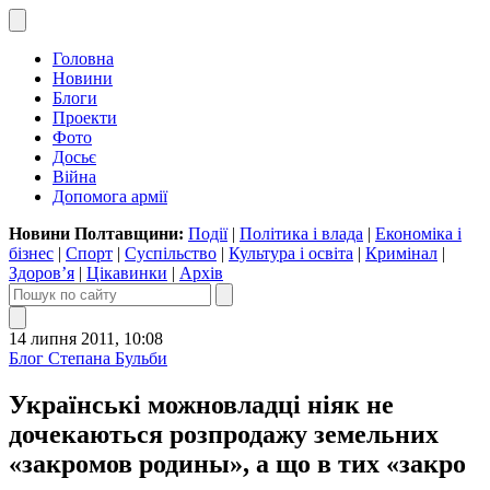
Головна
Новини
Блоги
Проекти
Фото
Досьє
Війна
Допомога армії
Новини Полтавщини:
Події
|
Політика і влада
|
Економіка і
бізнес
|
Спорт
|
Суспільство
|
Культура і освіта
|
Кримінал
|
Здоров’я
|
Цікавинки
|
Архів
14 липня 2011, 10:08
Блог Степана Бульби
Українські можновладці ніяк не
дочекаються розпродажу земельних
«закромов родины», а що в тих «закро