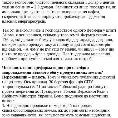
такого екологічно чистого пального складала 1 долар 5 центів,
тоді як бензину – 2,5 долари. Залишається лише позаздрити, як
американці реагують на світове подорожчання нафти,
скорочення її запасів, вирішують проблему заощадження
власних енергоресурсів.
Так от, знайомлячись із господарством одного фермера у штаті
Айова, я поцікавився, скільки у того землі. Фермер сказав –
136 га, які дісталися йому у спадок від діда-прадіда, додавши,
що крім цього орендує таку ж площу за дві сотні кілометрів
від садиби. - А чому не купуєш ту землю, чи іншу? – Тому що
ніхто не продає, - була відповідь. Навіть держава має великі
проблеми при купівлі землі для загальних потреб.
Чи знають наші «реформатори» про наслідки
запровадження вільного обігу продуктивних земель?
Переконаний – знають.
Тому й уникають публічних дискусій
на цю тему. Ось приклад. 30 березня фракція СПУ
запропонувала сесії Полтавської обласної ради розглянути
проект звернення до Президента, Голови Верховної Ради і
Кабінету Міністрів України. Воно зводилося до наступних
вимог:
1.
Невідкладно продовжити мораторій на продаж
сільськогосподарських земель, аж до прийняття необхідних
законодавчих актів, які регулюватимуть земельні відносини.