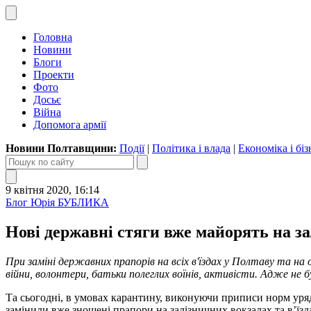
Головна
Новини
Блоги
Проекти
Фото
Досьє
Війна
Допомога армії
Новини Полтавщини:
Події
|
Політика і влада
|
Економіка і біз
9 квітня 2020, 16:14
Блог Юрія БУБЛИКА
Нові державні стяги вже майорять на за
При заміні державних прапорів на всіх в'їздах у Полтаву та 
війни
, волонтери, батьки полеглих воїнів, активісти. Адже не
Та
сьогодні,
в умовах карантину, виконуючи приписи норм уряд
замінили вже зношені прапори на залізничних вокзалах та в’їз