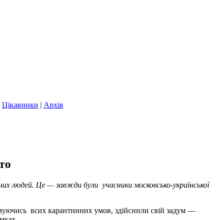
|
Цікавинки
|
Архів
то
тних людей. Це — завжди були учасники
московсько-української
м
уючись
всих карантинних умов, здійснили свій задум —
мках.