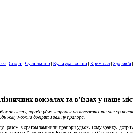
нес
|
Спорт
|
Суспільство
|
Культура і освіта
|
Кримінал
|
Здоров’я
лізничних вокзалах та в’їздах у наше міс
на обох вокзалах, традиційно запрошуємо поважних та авторите
 будь-кому можна довірити заміну прапора.
у,
разом із братом замінили прапори удвох. Тому зранку,
дотри
дах у місто на Харківському, Кременчуцькому та Сумському напря