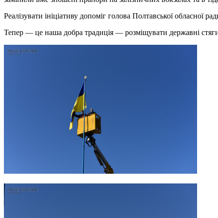
Реалізувати ініціативу допоміг голова Полтавської обласної р
Тепер — це наша добра традиція — розміщувати державні стяги 