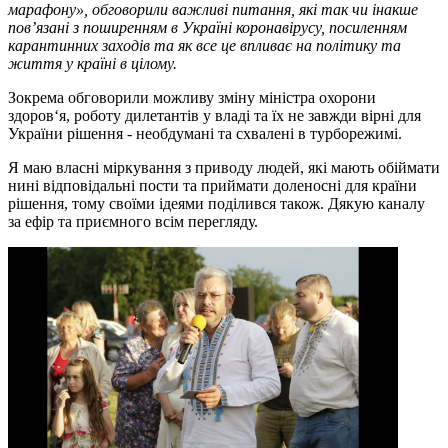
марафону», обговорили важливі питання, які так чи інакше
пов’язані з поширенням в Україні коронавірусу, посиленням
карантинних заходів та як все це впливає на політику та
життя у країні в цілому.
Зокрема обговорили можливу зміну міністра охорони
здоров‘я, роботу дилетантів у владі та їх не завжди вірні для
України рішення - необдумані та схвалені в турборежимі.
Я маю власні міркування з приводу людей, які мають обіймати
нині відповідальні пости та приймати доленосні для країни
рішення, тому своїми ідеями поділився також. Дякую каналу
за ефір та приємного всім перегляду.