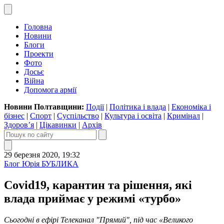
Головна
Новини
Блоги
Проекти
Фото
Досьє
Війна
Допомога армії
Новини Полтавщини:
Події
|
Політика і влада
|
Економіка і
бізнес
|
Спорт
|
Суспільство
|
Культура і освіта
|
Кримінал
|
Здоров’я
|
Цікавинки
|
Архів
29 березня 2020, 19:32
Блог Юрія БУБЛИКА
Соvid19, карантин та рішення, які
влада приймає у режимі «турбо»
Сьогодні в ефірі Телеканал "Прямий", під час «Великого